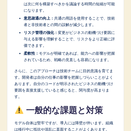
は次に何を構築すべきかを議論する時間の短縮が可能
になります。
意思疎通の向上：
共通の用語を使用することで、技術
者と非技術者との間の誤解が減少します。
リスク管理の強化：
変更がビジネスの動機づけ要因に
与える影響を理解することで、リスクをより正確に評
価できます。
柔軟性：
モデルが明確であれば、能力への影響が把握
されているため、戦略の見直しも容易になります。
さらに、このアプローチは技術チームに目的意識を育てま
す。開発者は自分の仕事の影響を把握しづらいことがよく
あります。自分のコードが明示されたビジネスの動機づけ
要因を直接支援していると感じると、関与度が高まりま
す。
一般的な課題と対策
モデル自体は堅牢ですが、導入には障壁が伴います。組織
は移行中に抵抗や混乱に直面することがよくあります。