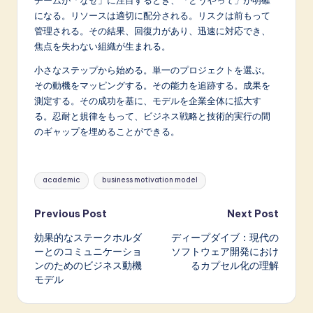
チームが「
なぜ
」に注目するとき、
「どうやって」
が明確
になる。リソースは適切に配分される。リスクは前もって
管理される。その結果、回復力があり、迅速に対応でき、
焦点を失わない組織が生まれる。
小さなステップから始める。単一のプロジェクトを選ぶ。
その動機をマッピングする。その能力を追跡する。成果を
測定する。その成功を基に、モデルを企業全体に拡大す
る。忍耐と規律をもって、ビジネス戦略と技術的実行の間
のギャップを埋めることができる。
Tags:
academic
business motivation model
Post
Previous Post
Next Post
効果的なステークホルダ
ディープダイブ：現代の
navigation
ーとのコミュニケーショ
ソフトウェア開発におけ
ンのためのビジネス動機
るカプセル化の理解
モデル