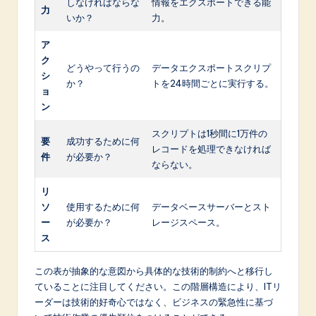
しなければならな
情報をエクスポートできる能
力
いか？
力。
ア
ク
どうやって行うの
データエクスポートスクリプ
シ
か？
トを24時間ごとに実行する。
ョ
ン
スクリプトは1秒間に1万件の
要
成功するために何
レコードを処理できなければ
件
が必要か？
ならない。
リ
ソ
使用するために何
データベースサーバーとスト
ー
が必要か？
レージスペース。
ス
この表が抽象的な意図から具体的な技術的制約へと移行し
ていることに注目してください。この階層構造により、ITリ
ーダーは技術的好奇心ではなく、ビジネスの緊急性に基づ