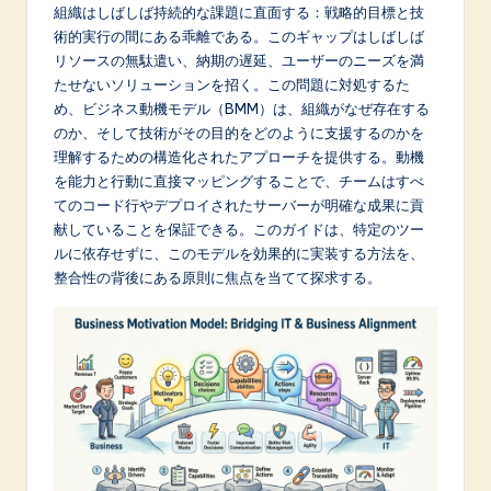
p
組織はしばしば持続的な課題に直面する：戦略的目標と技
術的実行の間にある乖離である。このギャップはしばしば
a
リソースの無駄遣い、納期の遅延、ユーザーのニーズを満
n
たせないソリューションを招く。この問題に対処するた
め、ビジネス動機モデル（BMM）は、組織がなぜ存在する
e
のか、そして技術がその目的をどのように支援するのかを
s
理解するための構造化されたアプローチを提供する。動機
を能力と行動に直接マッピングすることで、チームはすべ
e
てのコード行やデプロイされたサーバーが明確な成果に貢
-
献していることを保証できる。このガイドは、特定のツー
ルに依存せずに、このモデルを効果的に実装する方法を、
L
整合性の背後にある原則に焦点を当てて探求する。
a
t
e
s
t
in