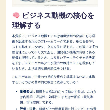
A
ビジネス動機の核心を
I
&
理解する
S
本質的に、ビジネス動機モデルは組織活動の背後にある理
o
由を記述するためのフレームワークである。単なる要件リ
f
ストを越えて、
なぜ
を、
何を
を先に捉える。この違いはITの
整合性にとって不可欠である。開発者が機能の背後にある
t
動機を理解しているとき、より良いアーキテクチャ的決定
w
を下す。ステークホルダーが能力の維持コストを理解して
いるとき、より適切な優先順位をつける。
a
このモデルは、企業の包括的な視点を構築するために連携
r
するいくつかの基本的な概念に依存している：
e
動機要因：
組織を目標に向かって動かす要因。これら
I
は内部的（収益性、効率性）または外部的（規制準
拠、市場需要）である。
n
評価：
現状。組織がその動機要因に対してどこに位置