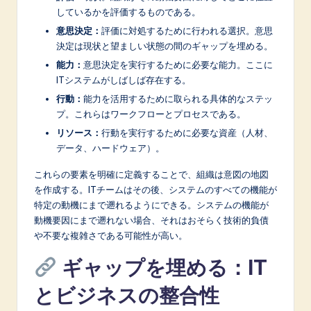
n
しているかを評価するものである。
o
意思決定：
評価に対処するために行われる選択。意思
決定は現状と望ましい状態の間のギャップを埋める。
v
能力：
意思決定を実行するために必要な能力。ここに
a
ITシステムがしばしば存在する。
ti
行動：
能力を活用するために取られる具体的なステッ
プ。これらはワークフローとプロセスである。
o
リソース：
行動を実行するために必要な資産（人材、
n
データ、ハードウェア）。
これらの要素を明確に定義することで、組織は意図の地図
を作成する。ITチームはその後、システムのすべての機能が
特定の動機にまで遡れるようにできる。システムの機能が
動機要因にまで遡れない場合、それはおそらく技術的負債
や不要な複雑さである可能性が高い。
ギャップを埋める：IT
とビジネスの整合性