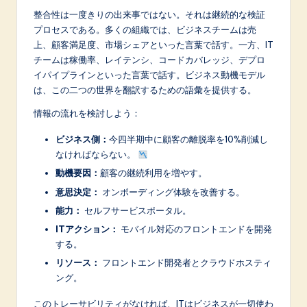
整合性は一度きりの出来事ではない。それは継続的な検証
プロセスである。多くの組織では、ビジネスチームは売
上、顧客満足度、市場シェアといった言葉で話す。一方、IT
チームは稼働率、レイテンシ、コードカバレッジ、デプロ
イパイプラインといった言葉で話す。ビジネス動機モデル
は、この二つの世界を翻訳するための語彙を提供する。
情報の流れを検討しよう：
ビジネス側：
今四半期中に顧客の離脱率を10%削減し
なければならない。
動機要因：
顧客の継続利用を増やす。
意思決定：
オンボーディング体験を改善する。
能力：
セルフサービスポータル。
ITアクション：
モバイル対応のフロントエンドを開発
する。
リソース：
フロントエンド開発者とクラウドホスティ
ング。
このトレーサビリティがなければ、ITはビジネスが一切使わ