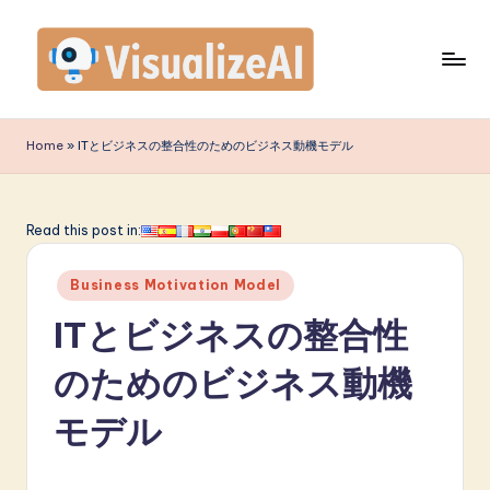
Skip
to
content
V
is
Home
»
ITとビジネスの整合性のためのビジネス動機モデル
u
a
Read this post in:
li
Posted
z
Business Motivation Model
in
e
ITとビジネスの整合性
A
のためのビジネス動機
I
モデル
J
a