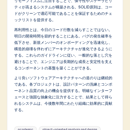
リモーフィズムに注目することで、保守性やスケーラビリ
ティが高まるシステムが構築される。SOLID原則は、コー
ドがクリーンで適応可能であることを保証するためのチェ
ックリストを提供する。
再利用性とは、今日のコード行数を減らすことではない。
明日の開発時間を節約することにある。バグの発生確率を
低下させ、新規メンバーのオンボーディングを迅速化し、
構造的崩壊を伴わずにアーキテクチャが進化できるように
する。これらのガイドラインに従い、一般的な落とし穴を
避けることで、エンジニアは長期的な成長と安定性を支え
るコンポーネントの基盤を築くことができる。
より良いソフトウェアアーキテクチャへの道のりは継続的
である。各プロジェクトは、設計パターンの洗練とコンポ
ーネント品質の向上の機会を提供する。明確なインターフ
ェースと強固な抽象化に注力することで、結果として得ら
れるシステムは、今後数年間にわたり組織に効果的に貢献
する。
Tags:
academic
object-oriented analysis and design