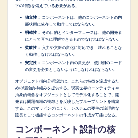
n
下の特徴を備えている必要がある。
o
独立性：
コンポーネントは、他のコンポーネントの内
v
部状態に依存して動作してはならない。
a
明確性：
その目的とインターフェースは、他の開発者
にとって直ちに理解できるものでなければならない。
ti
柔軟性：
入力や文脈の変化に対応でき、壊れることな
o
く動作しなければならない。
n
安定性：
コンポーネント内の変更が、使用側のコード
の変更を必要としないようにしなければならない。
オブジェクト指向分析設計は、これらの特徴を達成するた
めの理論的枠組みを提供する。現実世界のエンティティや
抽象的概念をオブジェクトとしてモデル化することで、開
発者は問題領域の複雑さを反映したブループリントを構築
する。このマッピングにより、システムの要件の論理的な
延長として機能するコンポーネントの作成が可能になる。
コンポーネント設計の核