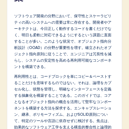
p
a
ソフトウェア開発の分野において、保守性とスケーラビリ
n
ティの高いシステムへの需要は常に存在する。開発者やア
ーキテクトは、今日正しく動作するコードを書くだけでな
e
く、明日も柔軟に対応できるようにするという課題に直面
s
することが多い。このような状況で、オブジェクト指向分
析設計（OOAD）の分野が重要性を増す。確立されたオブ
e
ジェクト指向原則に従うことで、エンジニアは冗長性を減
-
らし、システムの安定性を高める再利用可能なコンポーネ
ントを構築できる。
L
再利用性とは、コードブロックを単にコピー＆ペーストす
a
ることだけを意味するものではない。それは、論理をカプ
t
セル化し、状態を管理し、明確なインターフェースを定義
する抽象化を構築することである。このガイドでは、コア
e
となるオブジェクト指向の概念を活用して堅牢なコンポー
s
ネントを構築する方法を探求する。エンキャプスレーショ
ン、継承、ポリモーフィズム、およびSOLID原則につい
t
て、特定のツールや言語に依存せずに検討する。焦点は、
in
効果的なソフトウェア工学を支える構造的整合性と論理的