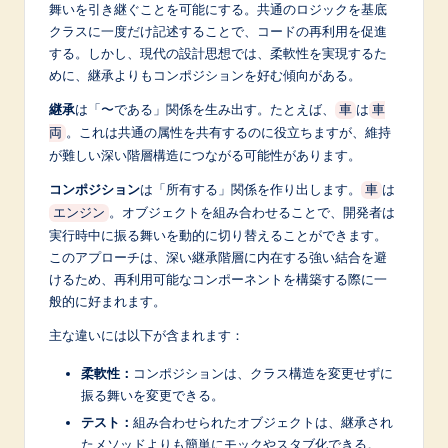
舞いを引き継ぐことを可能にする。共通のロジックを基底
クラスに一度だけ記述することで、コードの再利用を促進
する。しかし、現代の設計思想では、柔軟性を実現するた
めに、継承よりもコンポジションを好む傾向がある。
継承
は「〜である」関係を生み出す。たとえば、
は
車
車
。これは共通の属性を共有するのに役立ちますが、維持
両
が難しい深い階層構造につながる可能性があります。
コンポジション
は「所有する」関係を作り出します。
は
車
。オブジェクトを組み合わせることで、開発者は
エンジン
実行時中に振る舞いを動的に切り替えることができます。
このアプローチは、深い継承階層に内在する強い結合を避
けるため、再利用可能なコンポーネントを構築する際に一
般的に好まれます。
主な違いには以下が含まれます：
柔軟性：
コンポジションは、クラス構造を変更せずに
振る舞いを変更できる。
テスト：
組み合わせられたオブジェクトは、継承され
たメソッドよりも簡単にモックやスタブ化できる。