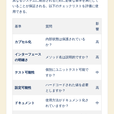
異なるシステムに統合されるために必要な基準を満たして
いることが保証される。以下のチェックリストを評価に使
用できる。
影
基準
質問
響
内部状態は保護されている
カプセル化
高
か？
インターフェース
メソッド名は説明的ですか？
高
の明確さ
個別にユニットテスト可能で
テスト可能性
中
すか？
ハードコードされた値を必要
設定可能性
高
としますか？
使用方法がドキュメント化さ
ドキュメント
中
れていますか？