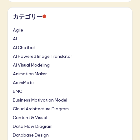
カテゴリー
Agile
AI
AI Chatbot
AI Powered Image Translator
AI Visual Modeling
Animation Maker
ArchiMate
BMC
Business Motivation Model
Cloud Architecture Diagram
Content & Visual
Data Flow Diagram
Database Design