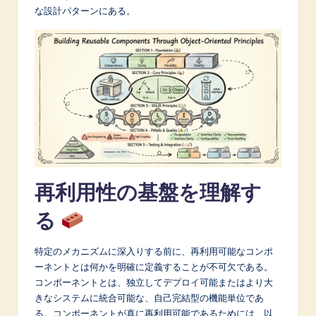
な設計パターンにある。
A
I
&
S
o
f
t
w
再利用性の基盤を理解す
a
る
r
e
特定のメカニズムに深入りする前に、再利用可能なコンポ
ーネントとは何かを明確に定義することが不可欠である。
I
コンポーネントとは、独立してデプロイ可能またはより大
n
きなシステムに統合可能な、自己完結型の機能単位であ
る。コンポーネントが真に再利用可能であるためには、以