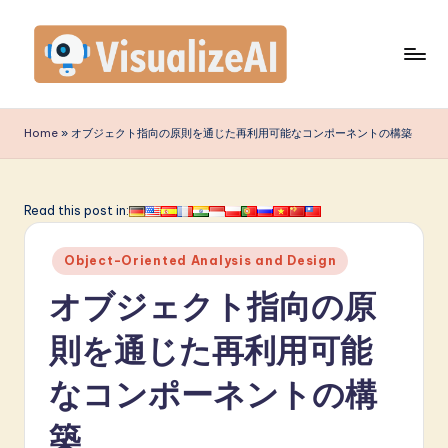
Skip
to
content
V
is
Home
»
オブジェクト指向の原則を通じた再利用可能なコンポーネントの構築
u
a
Read this post in:
li
Posted
z
Object-Oriented Analysis and Design
in
e
オブジェクト指向の原
A
則を通じた再利用可能
I
なコンポーネントの構
J
a
築