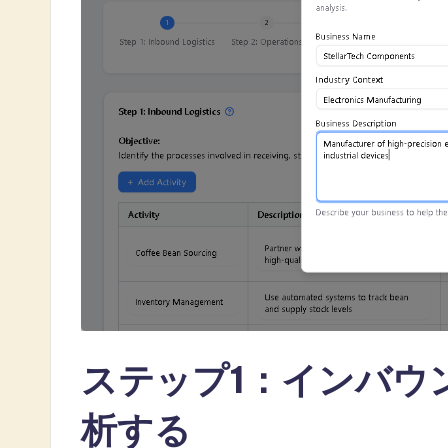
o
ft
w
a
r
e
I
n
n
ステップ1：インバウ
o
析する
v