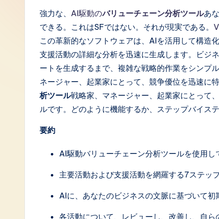
J
強力な、
AI駆動の
バリューチェーン分析ツール
あ
できる。これはSFではない。それが現実である。
V
a
この革新的なソフトウェアは、AIを活用して構造
p
支援活動の詳細な分析を迅速に生成します。ビジ
ートを生成するまで、複雑な戦略的作業をシンプ
a
ネージャー、起業家にとって、競争優位を迅速に
n
析ツール
戦略家、マネージャー、起業家にとって
ルです。どのように機能するか、ステップバイス
e
要約
s
AI駆動バリューチェーン分析ツールを使用
e
主要活動および支援活動を網羅する7ステッ
-
AIに、あなたのビジネスの文脈に基づいて初
L
各活動について、レビューし、改善し、自ら