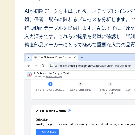
a
AIが初期データを生成した後、ステップ1：イン
領、保管、配布に関わるプロセスを分析します。
ti
持つ動的テーブルを提供します。AIはすでに「原
o
入力済みです。これらの提案を簡単に確認し、詳
精度部品メーカーにとって極めて重要な入力の品
n