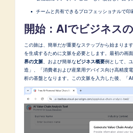
a
チームと共有できるプロフェッショナルで印
t
e
開始：AIでビジネス
s
この旅は、簡単だが重要なステップから始まります
t
を生成するために文脈を必要とします。最初の画
界の文脈
、および簡単な
ビジネス概要
例として、ユー
i
造」、「消費者および産業用デバイス向け高精度電
n
析の基盤となります。この文脈を入力した後、「A
A
I
&
S