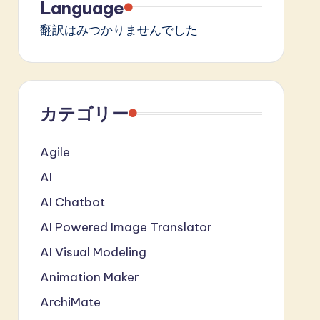
Language
翻訳はみつかりませんでした
カテゴリー
Agile
AI
AI Chatbot
AI Powered Image Translator
AI Visual Modeling
Animation Maker
ArchiMate