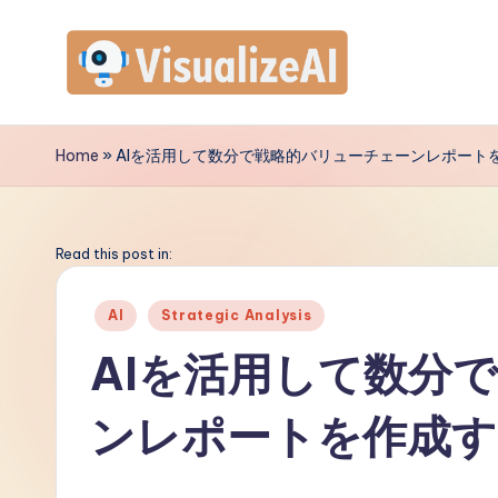
Skip
to
V
content
is
Home
»
AIを活用して数分で戦略的バリューチェーンレポート
u
a
Read this post in:
li
Posted
AI
Strategic Analysis
in
z
AIを活用して数分
e
ンレポートを作成す
A
I