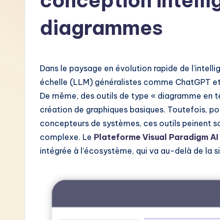
conception intelli
F
diagrammes
r
e
Dans le paysage en évolution rapide de l’intelli
n
échelle (LLM) généralistes comme ChatGPT et 
c
De même, des outils de type « diagramme en t
création de graphiques basiques. Toutefois, pou
h
concepteurs de systèmes, ces outils peinent 
-
complexe. Le
Plateforme Visual Paradigm AI
intégrée à l’écosystème, qui va au-delà de la 
L
a
t