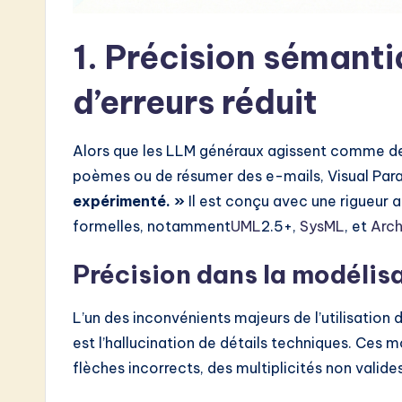
o
1. Précision sémanti
n
d’erreurs réduit
Alors que les LLM généraux agissent comme des 
poèmes ou de résumer des e-mails, Visual Pa
expérimenté. »
Il est conçu avec une rigueur
formelles, notamment
UML
2.5+,
SysML
, et
Arc
Précision dans la modélis
L’un des inconvénients majeurs de l’utilisatio
est l’hallucination de détails techniques. Ces
flèches incorrects, des multiplicités non valid