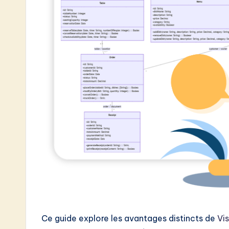
e
s
t
i
n
A
I
&
S
o
ft
Ce guide explore les avantages distincts de
Vi