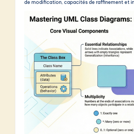
de modification, capacités de raffinement et i
w
a
r
e
I
n
n
o
v
a
ti