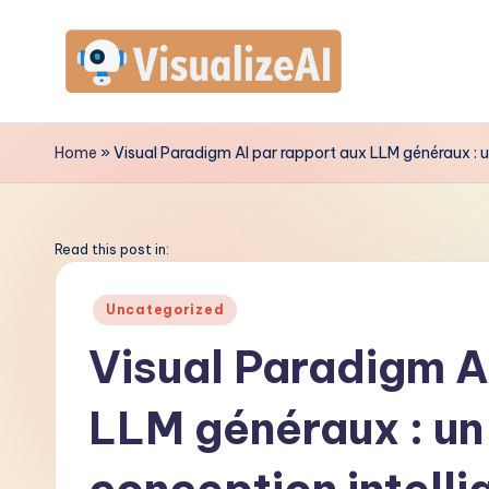
Skip
to
V
content
is
Home
»
Visual Paradigm AI par rapport aux LLM généraux : 
u
a
Read this post in:
li
Posted
Uncategorized
in
z
Visual Paradigm A
e
LLM généraux : un
A
I