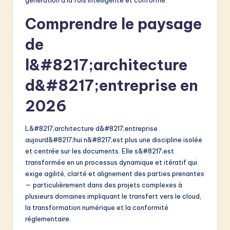
&
Comprendre le paysage
S
de
o
l&#8217;architecture
f
t
d&#8217;entreprise en
w
2026
a
L&#8217;architecture d&#8217;entreprise
r
aujourd&#8217;hui n&#8217;est plus une discipline isolée
e
et centrée sur les documents. Elle s&#8217;est
transformée en un processus dynamique et itératif qui
I
exige agilité, clarté et alignement des parties prenantes
n
— particulièrement dans des projets complexes à
plusieurs domaines impliquant le transfert vers le cloud,
n
la transformation numérique et la conformité
o
réglementaire.