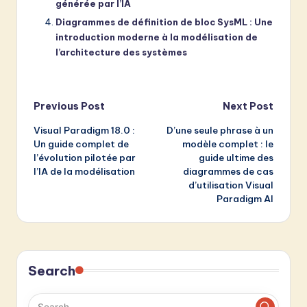
générée par l’IA
Diagrammes de définition de bloc SysML : Une
introduction moderne à la modélisation de
l’architecture des systèmes
Post
Previous Post
Next Post
Visual Paradigm 18.0 :
D’une seule phrase à un
navigation
Un guide complet de
modèle complet : le
l’évolution pilotée par
guide ultime des
l’IA de la modélisation
diagrammes de cas
d’utilisation Visual
Paradigm AI
Search