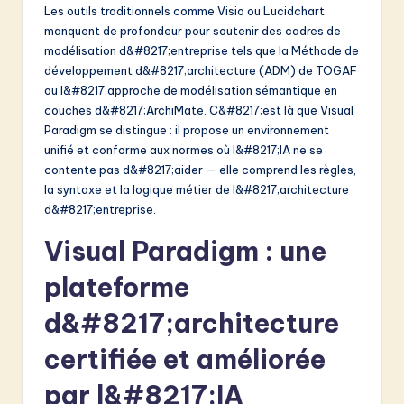
v
Les outils traditionnels comme Visio ou Lucidchart
manquent de profondeur pour soutenir des cadres de
a
modélisation d&#8217;entreprise tels que la Méthode de
ti
développement d&#8217;architecture (ADM) de TOGAF
ou l&#8217;approche de modélisation sémantique en
o
couches d&#8217;ArchiMate. C&#8217;est là que Visual
n
Paradigm se distingue : il propose un environnement
unifié et conforme aux normes où l&#8217;IA ne se
contente pas d&#8217;aider — elle comprend les règles,
la syntaxe et la logique métier de l&#8217;architecture
d&#8217;entreprise.
Visual Paradigm : une
plateforme
d&#8217;architecture
certifiée et améliorée
par l&#8217;IA