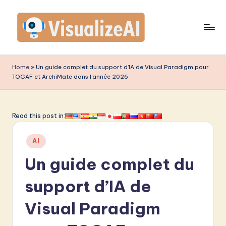
Skip
to
content
V
is
Home
»
Un guide complet du support d’IA de Visual Paradigm pour
TOGAF et ArchiMate dans l’année 2026
u
a
li
Read this post in:
z
Posted
AI
e
in
Un guide complet du
A
I
support d’IA de
F
Visual Paradigm
r