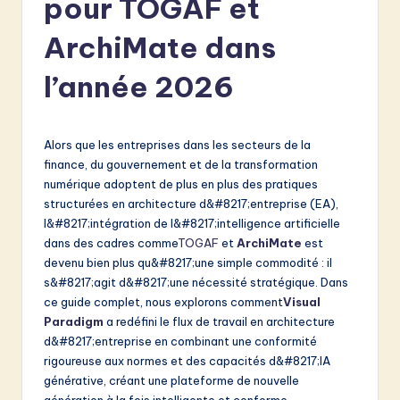
pour TOGAF et
e
n
ArchiMate dans
c
l’année 2026
h
-
Alors que les entreprises dans les secteurs de la
L
finance, du gouvernement et de la transformation
a
numérique adoptent de plus en plus des pratiques
structurées en architecture d&#8217;entreprise (EA),
t
l&#8217;intégration de l&#8217;intelligence artificielle
e
dans des cadres comme
TOGAF
et
ArchiMate
est
devenu bien plus qu&#8217;une simple commodité : il
s
s&#8217;agit d&#8217;une nécessité stratégique. Dans
t
ce guide complet, nous explorons comment
Visual
Paradigm
a redéfini le flux de travail en architecture
in
d&#8217;entreprise en combinant une conformité
A
rigoureuse aux normes et des capacités d&#8217;IA
générative, créant une plateforme de nouvelle
I
génération à la fois intelligente et conforme.