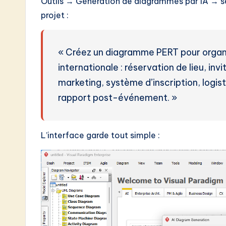
Outils → Génération de diagrammes par IA → s
w
projet :
a
r
« Créez un diagramme PERT pour organ
internationale : réservation de lieu, i
e
marketing, système d’inscription, logi
I
rapport post-événement. »
n
n
L’interface garde tout simple :
o
v
a
ti