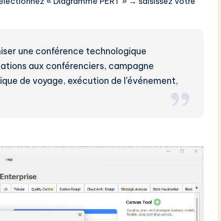
électionnez « Diagramme PERT » → saisissez votre
iser une conférence technologique
nvitations aux conférenciers, campagne
stique de voyage, exécution de l’événement,