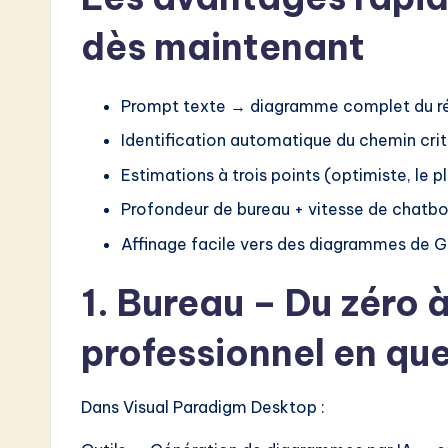
e
dès maintenant
s
t
Prompt texte → diagramme complet du r
i
Identification automatique du chemin cri
n
Estimations à trois points (optimiste, le p
A
Profondeur de bureau + vitesse de chatbo
Affinage facile vers des diagrammes de Ga
I
1. Bureau – Du zéro 
&
S
professionnel en qu
o
Dans Visual Paradigm Desktop :
ft