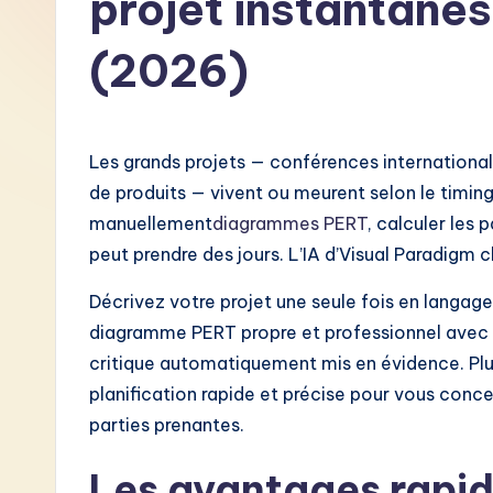
projet instantanés
F
(2026)
r
e
Les grands projets — conférences internationa
n
de produits — vivent ou meurent selon le timin
c
manuellement
diagrammes PERT
, calculer les 
peut prendre des jours. L’IA d’Visual Paradig
h
Décrivez votre projet une seule fois en langa
-
diagramme PERT propre et professionnel avec l
L
critique automatiquement mis en évidence. Plu
planification rapide et précise pour vous concen
a
parties prenantes.
t
Les avantages rapid