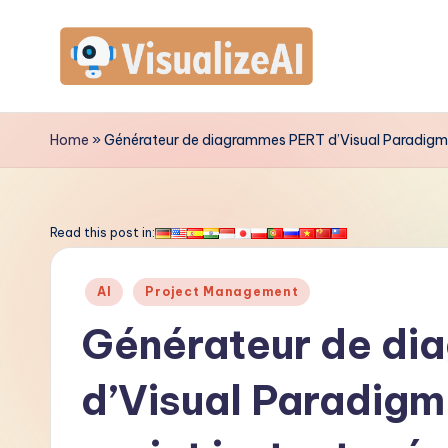
Skip
to
V
content
is
Home
»
Générateur de diagrammes PERT d’Visual Paradigm A
u
a
Read this post in:
li
Posted
AI
Project Management
z
in
Générateur de d
e
d’Visual Paradigm
A
I