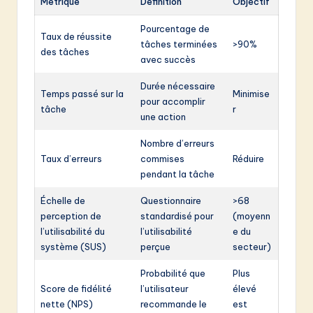
Métrique
Définition
Objectif
Pourcentage de
Taux de réussite
tâches terminées
>90%
des tâches
avec succès
Durée nécessaire
Temps passé sur la
Minimise
pour accomplir
tâche
r
une action
Nombre d’erreurs
Taux d’erreurs
commises
Réduire
pendant la tâche
Échelle de
Questionnaire
>68
perception de
standardisé pour
(moyenn
l’utilisabilité du
l’utilisabilité
e du
système (SUS)
perçue
secteur)
Probabilité que
Plus
Score de fidélité
l’utilisateur
élevé
nette (NPS)
recommande le
est