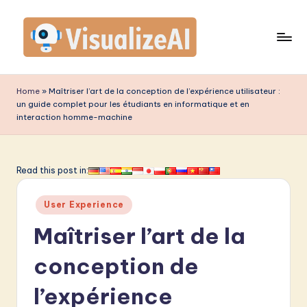
Skip
to
content
V
is
Home
»
Maîtriser l’art de la conception de l’expérience utilisateur :
un guide complet pour les étudiants en informatique et en
u
interaction homme-machine
a
li
Read this post in:
z
e
Posted
User Experience
in
A
Maîtriser l’art de la
I
conception de
F
l’expérience
r