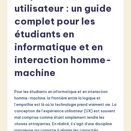
e
utilisateur : un guide
n
complet pour les
c
étudiants en
h
-
informatique et en
L
interaction homme-
a
machine
t
e
s
Pour les étudiants en informatique et en interaction
homme-machine, la frontière entre la logique et
t
l’empathie est là où la technologie prend vraiment vie. La
in
conception de l’expérience utilisateur (UX) est souvent
mal comprise comme étant simplement rendre les
A
choses attrayantes. En réalité, il s’agit d’une discipline
I
rigoureuse qui consiste à aligner les capacités