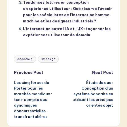
Tendances futures en conception
d’expérience utilisateur : Que réserve l’avenir
pour les spécialistes de l’interaction homme-
machine et les designers industriels ?
L’intersection entre l’IA et l’UX : façonner les
expériences utilisateur de demain
Tags:
academic
ux design
Post
Previous Post
Next Post
Les cinq forces de
Étude de cas :
navigation
Porter pour les
Conception d’un
marchés mondiaux :
système bancaire en
tenir compte des
utilisant les principes
dynamiques
orientés objet
concurrentielles
transfrontalières