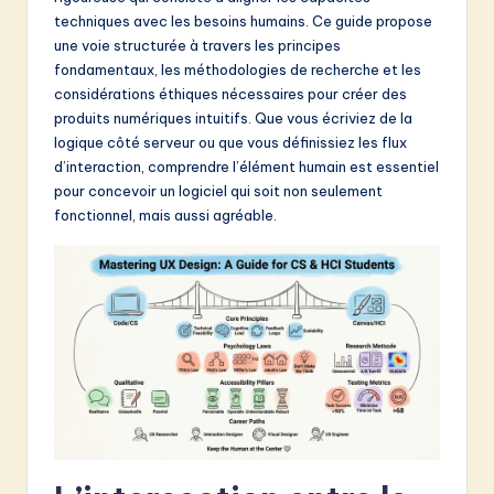
techniques avec les besoins humains. Ce guide propose
&
une voie structurée à travers les principes
S
fondamentaux, les méthodologies de recherche et les
considérations éthiques nécessaires pour créer des
o
produits numériques intuitifs. Que vous écriviez de la
f
logique côté serveur ou que vous définissiez les flux
d’interaction, comprendre l’élément humain est essentiel
t
pour concevoir un logiciel qui soit non seulement
w
fonctionnel, mais aussi agréable.
a
r
e
I
n
n
o