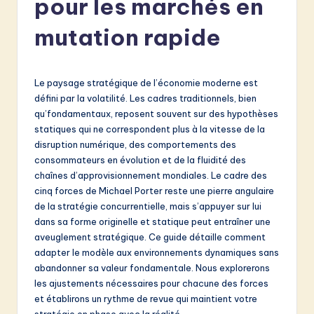
pour les marchés en
e
n
mutation rapide
c
h
Le paysage stratégique de l’économie moderne est
-
défini par la volatilité. Les cadres traditionnels, bien
qu’fondamentaux, reposent souvent sur des hypothèses
L
statiques qui ne correspondent plus à la vitesse de la
a
disruption numérique, des comportements des
consommateurs en évolution et de la fluidité des
t
chaînes d’approvisionnement mondiales. Le cadre des
e
cinq forces de Michael Porter reste une pierre angulaire
de la stratégie concurrentielle, mais s’appuyer sur lui
s
dans sa forme originelle et statique peut entraîner une
t
aveuglement stratégique. Ce guide détaille comment
adapter le modèle aux environnements dynamiques sans
in
abandonner sa valeur fondamentale. Nous explorerons
A
les ajustements nécessaires pour chacune des forces
et établirons un rythme de revue qui maintient votre
I
stratégie en phase avec la réalité.