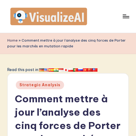
Skip
to
content
V
is
Home
»
Comment mettre à jour l’analyse des cinq forces de Porter
pour les marchés en mutation rapide
u
a
li
Read this post in:
z
Posted
Strategic Analysis
e
in
Comment mettre à
A
I
jour l’analyse des
F
cinq forces de Porter
r