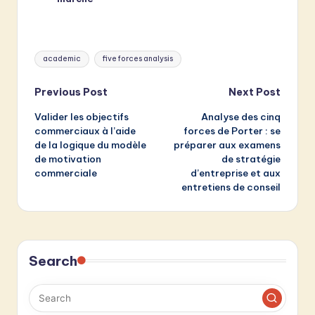
Tags:
academic
five forces analysis
Post
Previous Post
Next Post
Valider les objectifs
Analyse des cinq
navigation
commerciaux à l’aide
forces de Porter : se
de la logique du modèle
préparer aux examens
de motivation
de stratégie
commerciale
d’entreprise et aux
entretiens de conseil
Search