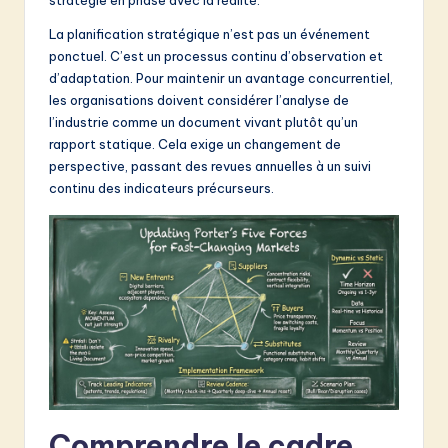
&
La planification stratégique n’est pas un événement
S
ponctuel. C’est un processus continu d’observation et
d’adaptation. Pour maintenir un avantage concurrentiel,
o
les organisations doivent considérer l’analyse de
f
l’industrie comme un document vivant plutôt qu’un
rapport statique. Cela exige un changement de
t
perspective, passant des revues annuelles à un suivi
w
continu des indicateurs précurseurs.
a
r
e
I
n
n
o
Comprendre le cadre