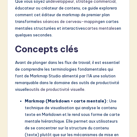
v
Que vous soyez un
développeur
,
stratège commercial
,
éducateur ou créateur de contenu, ce guide explorera
a
comment cet éditeur de markmap de premier plan
ti
transforme
les séances de cerveau-mapping
en cartes
mentales structurées et interactives
cartes mentales
en
o
quelques secondes.
n
Concepts clés
Avant de plonger dans les flux de travail, il est essentiel
de comprendre les terminologies fondamentales qui
font de Markmap Studio alimenté par l’IA une solution
remarquable dans le domaine des outils de productivité
visuelle
outils de productivité visuelle
.
Markmap (Markdown + carte mentale) :
Une
technique de visualisation qui analyse le contenu
texte en Markdown et le rend sous forme de carte
mentale hiérarchique. Elle permet aux utilisateurs
de se concentrer sur la structure du contenu
(texte) plutôt que sur les mécanismes de mise en