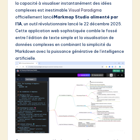
la capacité à visualiser instantanément des idées
&
complexes est inestimable.
Visual Paradigm
a
officiellement lancé
Markmap Studio alimenté par
S
l’IA
, un outil révolutionnaire lancé le 22 décembre 2025.
o
Cette application web sophistiquée comble le fossé
entre l’édition de texte simple et la visualisation de
f
données complexes en combinant la simplicité du
t
Markdown avec la puissance générative de l’intelligence
artificielle.
w
a
r
e
I
n
n
o