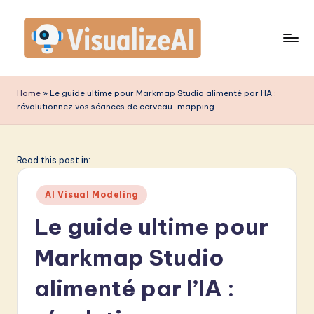
Skip
to
content
V
is
Home
»
Le guide ultime pour Markmap Studio alimenté par l’IA :
révolutionnez vos séances de cerveau-mapping
u
a
li
Read this post in:
z
Posted
AI Visual Modeling
e
in
Le guide ultime pour
A
Markmap Studio
I
F
alimenté par l’IA :
r