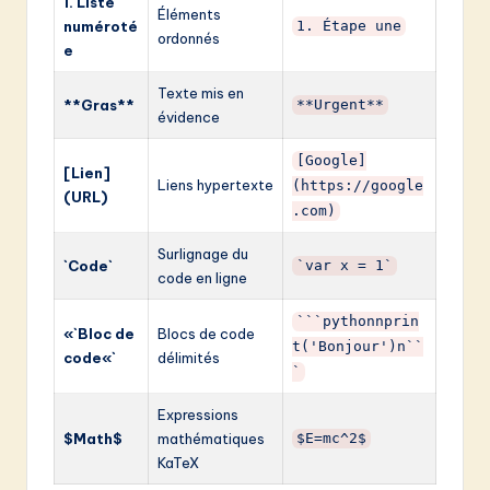
1. Liste
Éléments
numéroté
1. Étape une
ordonnés
e
Texte mis en
**Gras**
**Urgent**
évidence
[Google]
[Lien]
Liens hypertexte
(https://google
(URL)
.com)
Surlignage du
`Code`
`var x = 1`
code en ligne
```pythonnprin
«`Bloc de
Blocs de code
t('Bonjour')n``
code«`
délimités
`
Expressions
$Math$
mathématiques
$E=mc^2$
KaTeX