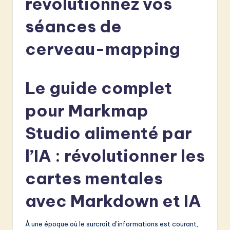
révolutionnez vos
e
séances de
n
c
cerveau-mapping
h
-
Le guide complet
L
pour Markmap
a
t
Studio alimenté par
e
l’IA : révolutionner les
s
cartes mentales
t
in
avec Markdown et IA
A
À une époque où le surcroît d’informations est courant,
I