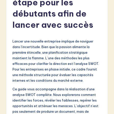
étape pour les
e
n
débutants afin de
c
lancer avec succès
h
-
Lancer une nouvelle entreprise implique de naviguer
L
dans l’incertitude. Bien que la passion alimente la
a
première étincelle, une planification stratégique
maintient la flamme. L’une des méthodes les plus
t
efficaces pour clarifier la direction est l’analyse SWOT.
e
Pour les entreprises en phase initiale, ce cadre fournit
une méthode structurée pour évaluer les capacités
s
internes et les conditions du marché externe.
t
Ce guide vous accompagne dans la réalisation d’une
in
analyse SWOT complète. Nous explorerons comment
identifier les forces, révéler les faiblesses, repérer les
A
opportunités et atténuer les menaces. L’objectif n’est
I
pas seulement de produire un document, mais de