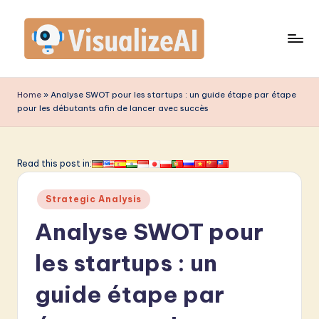
Skip
to
content
V
is
Home
»
Analyse SWOT pour les startups : un guide étape par étape
pour les débutants afin de lancer avec succès
u
a
li
Read this post in:
z
Posted
Strategic Analysis
e
in
Analyse SWOT pour
A
I
les startups : un
F
guide étape par
r