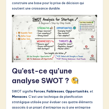
construire une base pour la prise de décision qui
&
soutient une croissance durable.
S
o
f
t
w
a
r
Qu’est-ce qu’une
e
I
analyse SWOT ?
n
SWOT signifie
Forces
,
Faiblesses
,
Opportunités
, et
n
Menaces
. C’est une technique de planification
o
stratégique utilisée pour évaluer ces quatre éléments
associés à un projet d’entreprise ou à une entreprise