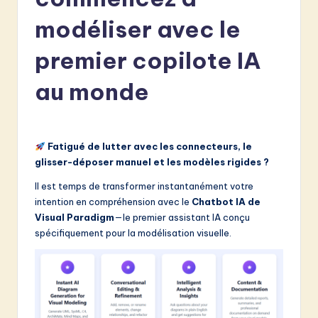
e
modéliser avec le
n
c
premier copilote IA
h
au monde
-
L
a
Fatigué de lutter avec les connecteurs, le
glisser-déposer manuel et les modèles rigides ?
t
Il est temps de transformer instantanément votre
e
intention en compréhension avec le
Chatbot IA de
s
Visual Paradigm
—le premier assistant IA conçu
spécifiquement pour la modélisation visuelle.
t
in
A
I