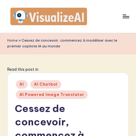
Skip
to
content
V
is
Home
»
Cessez de concevoir, commencez à modéliser avec le
premier copilote IA au monde
u
a
li
Read this post in:
z
Posted
AI
AI Chatbot
e
in
AI Powered Image Translator
A
Cessez de
I
F
concevoir,
r
commencez à