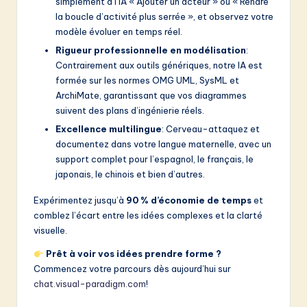
v
simplement à l’IA « Ajouter un acteur » ou « Rendre
la boucle d’activité plus serrée », et observez votre
a
modèle évoluer en temps réel.
ti
Rigueur professionnelle en modélisation
:
Contrairement aux outils génériques, notre IA est
o
formée sur les normes OMG UML, SysML et
n
ArchiMate, garantissant que vos diagrammes
suivent des plans d’ingénierie réels.
Excellence multilingue
: Cerveau-attaquez et
documentez dans votre langue maternelle, avec un
support complet pour l’espagnol, le français, le
japonais, le chinois et bien d’autres.
Expérimentez jusqu’à
90 % d’économie de temps
et
comblez l’écart entre les idées complexes et la clarté
visuelle.
Prêt à voir vos idées prendre forme ?
Commencez votre parcours dès aujourd’hui sur
chat.visual-paradigm.com
!