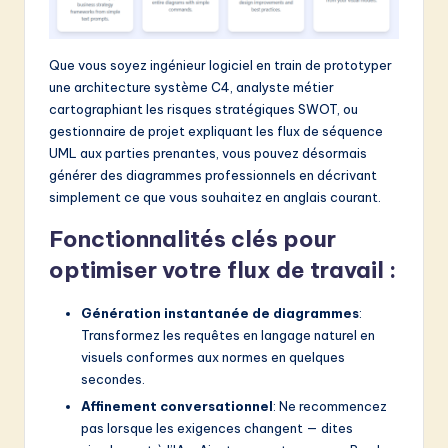
&
S
Que vous soyez ingénieur logiciel en train de prototyper
une architecture système C4, analyste métier
o
cartographiant les risques stratégiques SWOT, ou
f
gestionnaire de projet expliquant les flux de séquence
UML aux parties prenantes, vous pouvez désormais
t
générer des diagrammes professionnels en décrivant
w
simplement ce que vous souhaitez en anglais courant.
a
Fonctionnalités clés pour
r
optimiser votre flux de travail :
e
Génération instantanée de diagrammes
:
I
Transformez les requêtes en langage naturel en
n
visuels conformes aux normes en quelques
secondes.
n
Affinement conversationnel
: Ne recommencez
o
pas lorsque les exigences changent — dites