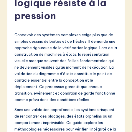
logique résiste à la
e
n
pression
c
h
Concevoir des systèmes complexes exige plus que de
-
simples dessins de boîtes et de flèches. Il demande une
approche rigoureuse de la vérification logique. Lors de la
L
construction de machines à états, la représentation
a
visuelle masque souvent des failles fondamentales qui
ne deviennent visibles qu’au moment de l’exécution. La
t
validation du diagramme d’états constitue le point de
e
contrôle essentiel entre la conception et le
déploiement. Ce processus garantit que chaque
s
transition, événement et condition de garde fonctionne
t
comme prévu dans des conditions réelles.
in
Sans une validation approfondie, les systèmes risquent
de rencontrer des blocages, des états orphelins ou un
A
comportement imprévisible. Ce guide explore les
I
méthodologies nécessaires pour vérifier l’intégrité de la