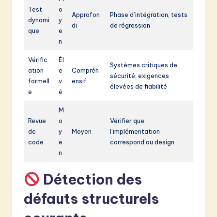
Test
o
Approfon
Phase d’intégration, tests
dynami
y
di
de régression
que
e
n
Vérific
Él
Systèmes critiques de
ation
e
Compréh
sécurité, exigences
formell
v
ensif
élevées de fiabilité
e
é
M
Revue
o
Vérifier que
de
y
Moyen
l’implémentation
code
e
correspond au design
n
Détection des
défauts structurels