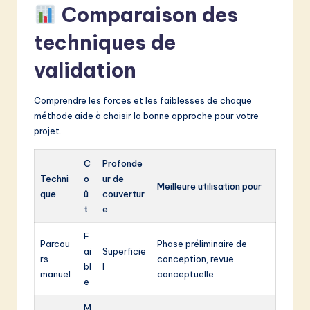
Comparaison des
techniques de
validation
Comprendre les forces et les faiblesses de chaque
méthode aide à choisir la bonne approche pour votre
projet.
C
Profonde
Techni
o
ur de
Meilleure utilisation pour
que
û
couvertur
t
e
F
Parcou
Phase préliminaire de
ai
Superficie
rs
conception, revue
bl
l
manuel
conceptuelle
e
M