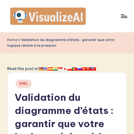
Skip
to
content
V
is
Home
»
Validation du diagramme d’états : garantir que votre
logique résiste à la pression
u
a
li
Read this post in:
z
Posted
UML
e
in
Validation du
A
I
diagramme d’états :
F
garantir que votre
r