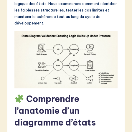
logique des états. Nous examinerons comment identifier
&
les faiblesses structurelles, tester les cas limites et
S
maintenir la cohérence tout au long du cycle de
développement.
o
f
t
w
a
r
e
I
Comprendre
n
l’anatomie d’un
n
diagramme d’états
o