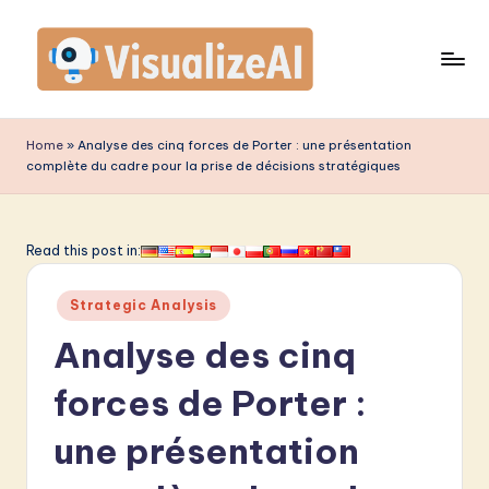
Skip
to
content
V
is
Home
»
Analyse des cinq forces de Porter : une présentation
complète du cadre pour la prise de décisions stratégiques
u
a
li
Read this post in:
z
Posted
Strategic Analysis
e
in
Analyse des cinq
A
I
forces de Porter :
F
une présentation
r