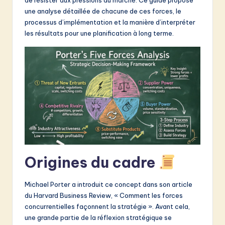
&
une analyse détaillée de chacune de ces forces, le
processus d’implémentation et la manière d’interpréter
S
les résultats pour une planification à long terme.
o
f
t
w
a
r
e
Origines du cadre
I
n
Michael Porter a introduit ce concept dans son article
n
du Harvard Business Review, « Comment les forces
concurrentielles façonnent la stratégie ». Avant cela,
o
une grande partie de la réflexion stratégique se