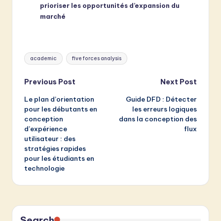
prioriser les opportunités d’expansion du
marché
Tags:
academic
five forces analysis
Post
Previous Post
Next Post
Le plan d’orientation
Guide DFD : Détecter
navigation
pour les débutants en
les erreurs logiques
conception
dans la conception des
d’expérience
flux
utilisateur : des
stratégies rapides
pour les étudiants en
technologie
Search