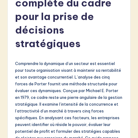
complète du cadre
e
n
pour la prise de
c
décisions
h
stratégiques
-
L
a
Comprendre la dynamique d’un secteur est essentiel
pour toute organisation visant à maintenir sa rentabilité
t
et son avantage concurrentiel. L’analyse des cinq
e
forces de Porter fournit une méthode structurée pour
évaluer ces dynamiques. Conçue par Michael E. Porter
s
en 1979, ce cadre reste une pierre angulaire de la gestion
t
stratégique. Il examine l’intensité de la concurrence et
l’attractivité d’un marché à travers cinq forces
in
spécifiques. En analysant ces facteurs, les entreprises
A
peuvent identifier où réside le pouvoir, évaluer leur
potentiel de profit et formuler des stratégies capables
I
de résister aux pressions du marché. Ce guide propose