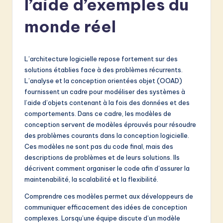
l’aide d’exemples du
e
n
monde réel
c
h
L’architecture logicielle repose fortement sur des
-
solutions établies face à des problèmes récurrents.
L’analyse et la conception orientées objet (OOAD)
L
fournissent un cadre pour modéliser des systèmes à
a
l’aide d’objets contenant à la fois des données et des
comportements. Dans ce cadre, les modèles de
t
conception servent de modèles éprouvés pour résoudre
e
des problèmes courants dans la conception logicielle.
Ces modèles ne sont pas du code final, mais des
s
descriptions de problèmes et de leurs solutions. Ils
t
décrivent comment organiser le code afin d’assurer la
maintenabilité, la scalabilité et la flexibilité.
in
Comprendre ces modèles permet aux développeurs de
A
communiquer efficacement des idées de conception
I
complexes. Lorsqu’une équipe discute d’un modèle