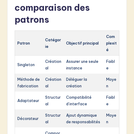
comparaison des
patrons
Com
Catégor
Patron
Objectif principal
plexit
ie
é
Création
Assurer une seule
Faibl
Singleton
al
instance
e
Méthode de
Création
Déléguer la
Moye
fabrication
al
création
n
Structur
Compatibilité
Faibl
Adaptateur
al
d’interface
e
Structur
Ajout dynamique
Moye
Décorateur
al
de responsabilités
n
Compor