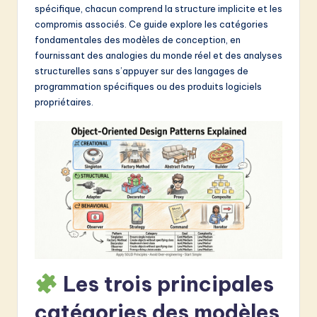
spécifique, chacun comprend la structure implicite et les
&
compromis associés. Ce guide explore les catégories
S
fondamentales des modèles de conception, en
fournissant des analogies du monde réel et des analyses
o
structurelles sans s’appuyer sur des langages de
f
programmation spécifiques ou des produits logiciels
propriétaires.
t
w
a
r
e
I
n
n
Les trois principales
o
catégories des modèles