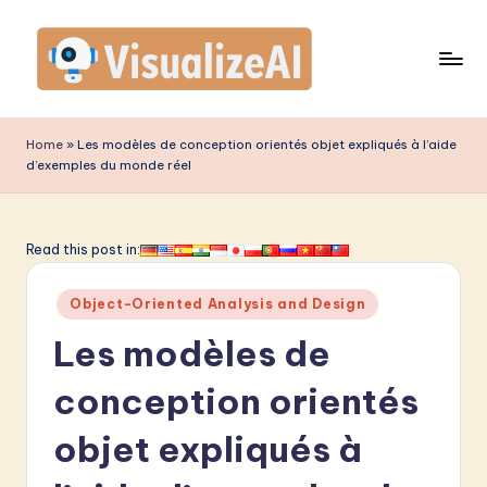
Skip
to
content
V
is
Home
»
Les modèles de conception orientés objet expliqués à l’aide
d’exemples du monde réel
u
a
li
Read this post in:
z
Posted
Object-Oriented Analysis and Design
e
in
Les modèles de
A
I
conception orientés
F
objet expliqués à
r