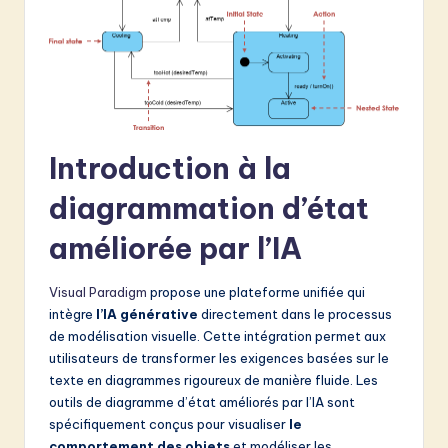
&
S
o
f
t
Introduction à la
w
diagrammation d’état
a
améliorée par l’IA
r
e
Visual Paradigm
propose une plateforme unifiée qui
intègre
l’IA générative
directement dans le processus
I
de modélisation visuelle. Cette intégration permet aux
n
utilisateurs de transformer les exigences basées sur le
texte en diagrammes rigoureux de manière fluide. Les
n
outils de diagramme d’état améliorés par l’IA sont
o
spécifiquement conçus pour visualiser
le
comportement des objets
et modéliser les