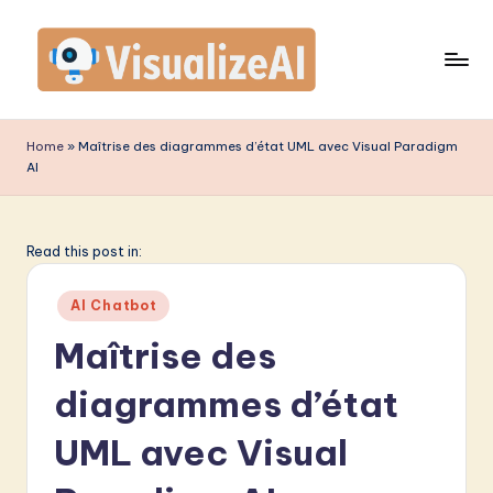
Skip
to
content
V
is
Home
»
Maîtrise des diagrammes d’état UML avec Visual Paradigm
AI
u
a
li
Read this post in:
z
Posted
AI Chatbot
e
in
Maîtrise des
A
diagrammes d’état
I
F
UML avec Visual
r