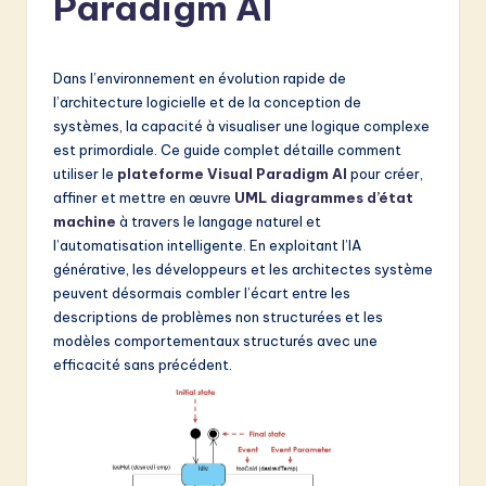
Paradigm AI
e
n
Dans l’environnement en évolution rapide de
c
l’architecture logicielle et de la conception de
h
systèmes, la capacité à visualiser une logique complexe
est primordiale. Ce guide complet détaille comment
-
utiliser le
plateforme Visual Paradigm AI
pour créer,
L
affiner et mettre en œuvre
UML
diagrammes d’état
machine
à travers le langage naturel et
a
l’automatisation intelligente. En exploitant l’IA
t
générative, les développeurs et les architectes système
peuvent désormais combler l’écart entre les
e
descriptions de problèmes non structurées et les
s
modèles comportementaux structurés avec une
efficacité sans précédent.
t
in
A
I