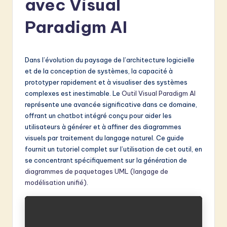
avec Visual
e
n
Paradigm AI
c
h
Dans l’évolution du paysage de l’architecture logicielle
-
et de la conception de systèmes, la capacité à
prototyper rapidement et à visualiser des systèmes
L
complexes est inestimable. Le
Outil Visual Paradigm AI
a
représente une avancée significative dans ce domaine,
offrant un chatbot intégré conçu pour aider les
t
utilisateurs à générer et à affiner des diagrammes
e
visuels par traitement du langage naturel. Ce guide
fournit un tutoriel complet sur l’utilisation de cet outil, en
s
se concentrant spécifiquement sur la génération de
t
diagrammes de paquetages UML (langage de
modélisation unifié)
.
in
A
I