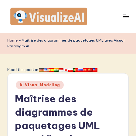
Skip
to
content
V
is
Home
»
Maîtrise des diagrammes de paquetages UML avec Visual
Paradigm AI
u
a
li
Read this post in:
z
Posted
AI Visual Modeling
e
in
Maîtrise des
A
I
diagrammes de
F
paquetages UML
r