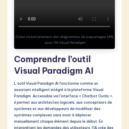
&
S
o
f
Créez instantanément des diagrammes de paquetages UML
avec l’IA Visual Paradigm
t
w
Comprendre l’outil
a
Visual Paradigm AI
r
e
L’outil Visual Paradigm AI fonctionne comme un
assistant intelligent intégré à la plateforme Visual
I
Paradigm. Accessible via l’interface « Chatbot Outils »,
n
il permet aux architectes logiciels, aux concepteurs de
systèmes et aux développeurs de modéliser des
n
systèmes complexes sans avoir à déplacer
o
manuellement chaque élément depuis le début. En
interprétant les demandes des utilisateurs, l’IA crée des