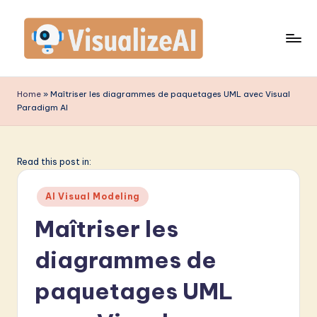
Skip
to
content
V
is
Home
»
Maîtriser les diagrammes de paquetages UML avec Visual
Paradigm AI
u
a
li
Read this post in:
z
Posted
AI Visual Modeling
e
in
Maîtriser les
A
diagrammes de
I
F
paquetages UML
r