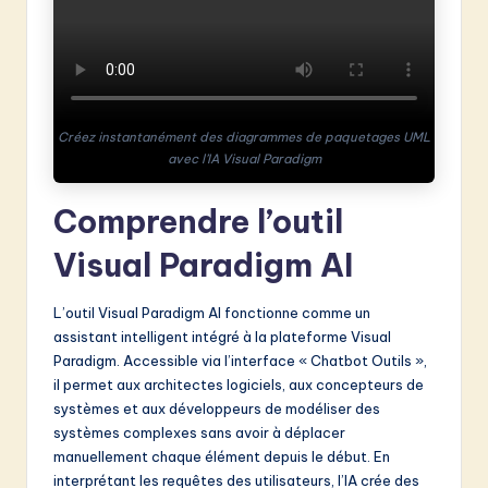
&
S
o
f
Créez instantanément des diagrammes de paquetages UML
avec l’IA Visual Paradigm
t
w
Comprendre l’outil
a
Visual Paradigm AI
r
e
L’outil Visual Paradigm AI fonctionne comme un
assistant intelligent intégré à la plateforme Visual
I
Paradigm. Accessible via l’interface « Chatbot Outils »,
n
il permet aux architectes logiciels, aux concepteurs de
systèmes et aux développeurs de modéliser des
n
systèmes complexes sans avoir à déplacer
o
manuellement chaque élément depuis le début. En
interprétant les requêtes des utilisateurs, l’IA crée des