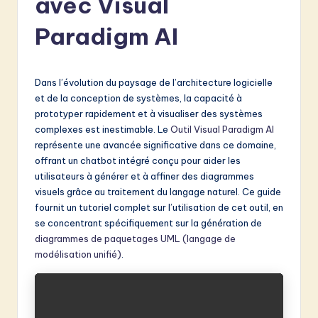
avec Visual
e
Paradigm AI
n
c
h
Dans l’évolution du paysage de l’architecture logicielle
et de la conception de systèmes, la capacité à
-
prototyper rapidement et à visualiser des systèmes
L
complexes est inestimable. Le
Outil Visual Paradigm AI
représente une avancée significative dans ce domaine,
a
offrant un chatbot intégré conçu pour aider les
t
utilisateurs à générer et à affiner des diagrammes
visuels grâce au traitement du langage naturel. Ce guide
e
fournit un tutoriel complet sur l’utilisation de cet outil, en
s
se concentrant spécifiquement sur la génération de
diagrammes de paquetages UML (langage de
t
modélisation unifié)
.
in
A
I