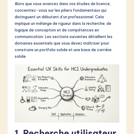
Alors que vous avancez dans vos études de licence,
&
concentrez-vous sur les piliers fondamentaux qui
S
distinguent un débutant d’un professionnel. Cela
implique un mélange de rigueur dans la recherche, de
o
logique de conception et de compétences en
f
communication. Les sections suivantes détaillent les
domaines essentiels que vous devez maîtriser pour
t
construire un portfolio solide et une base de carrière
w
solide.
a
r
e
I
n
n
o
1. Recherche utilisateur