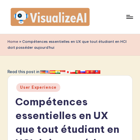
Skip
to
content
V
is
Home
»
Compétences essentielles en UX que tout étudiant en HCI
doit posséder aujourd’hui
u
a
li
Read this post in:
z
Posted
User Experience
e
in
Compétences
A
I
essentielles en UX
F
que tout étudiant en
r