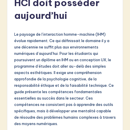
HCI doit posséder
e
n
aujourd’hui
c
h
Le paysage de l’interaction homme-machine (IHM)
-
évolue rapidement. Ce qui définissait le domaine il y a
une décennie ne suffit plus aux environnements
L
numériques d’aujourd’hui. Pour les étudiants qui
a
poursuivent un diplôme en IHM ou en conception UX, le
programme d’études doit aller au-delà des simples
t
aspects esthétiques. Il exige une compréhension
e
approfondie de la psychologie cognitive, de la
responsabilité éthique et de la faisabilité technique. Ce
s
guide présente les compétences fondamentales
t
essentielles au succès dans le secteur. Ces
compétences ne consistent pas à apprendre des outils
in
spécifiques, mais à développer une mentalité capable
A
de résoudre des problèmes humains complexes à travers
des moyens numériques.
I