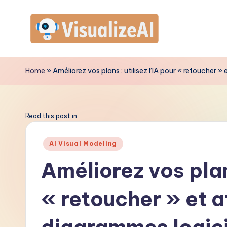
Skip
to
V
content
is
Home
»
Améliorez vos plans : utilisez l’IA pour « retoucher 
u
a
Read this post in:
li
Posted
AI Visual Modeling
in
z
Améliorez vos plans
e
« retoucher » et af
A
I