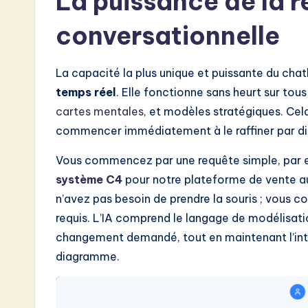
La puissance de la r
e
conversationnelle
s
t
La capacité la plus unique et puissante du cha
i
temps réel
. Elle fonctionne sans heurt sur to
cartes mentales
, et modèles stratégiques. Cel
n
commencer immédiatement à le raffiner par di
A
Vous commencez par une requête simple, par e
I
système C4
pour notre plateforme de vente au 
n’avez pas besoin de prendre la souris ; vous 
&
requis. L’IA comprend le langage de modélisat
S
changement demandé, tout en maintenant l’intég
diagramme.
o
ft