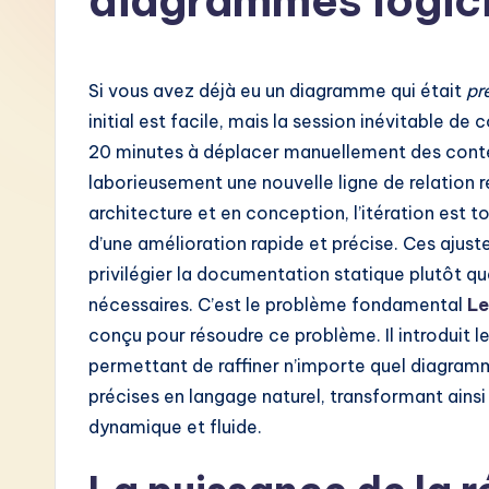
diagrammes logic
F
r
Si vous avez déjà eu un diagramme qui était
pr
e
initial est facile, mais la session inévitable de 
20 minutes à déplacer manuellement des conte
n
laborieusement une nouvelle ligne de relation
c
architecture et en conception, l’itération est to
d’une amélioration rapide et précise. Ces ajus
h
privilégier la documentation statique plutôt q
-
nécessaires. C’est le problème fondamental
Le
conçu pour résoudre ce problème. Il introduit 
L
permettant de raffiner n’importe quel diagra
a
précises en langage naturel, transformant ain
dynamique et fluide.
t