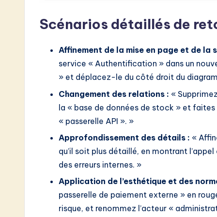
o
Scénarios détaillés de ret
n
Affinement de la mise en page et de la s
service « Authentification » dans un nou
» et déplacez-le du côté droit du diagra
Changement des relations :
« Supprimez l
la « base de données de stock » et faite
« passerelle API ». »
Approfondissement des détails :
« Affi
qu’il soit plus détaillé, en montrant l’appe
des erreurs internes. »
Application de l’esthétique et des norm
passerelle de paiement externe » en roug
risque, et renommez l’acteur « administra