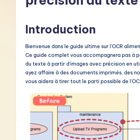
précision du texte
F
r
Introduction
e
Bienvenue dans le guide ultime sur l’OCR alimen
n
Ce guide complet vous accompagnera pas à pas
c
du texte à partir d’images avec précision en ut
ayez affaire à des documents imprimés, des n
h
vous aidera à tirer tout le parti possible de l’OCR
-
L
a
t