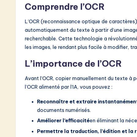
w
Comprendre l’OCR
a
L’OCR (reconnaissance optique de caractères) e
r
automatiquement du texte à partir d’une image
recherchable. Cette technologie a révolutionné
e
les images, le rendant plus facile à modifier, trad
I
L’importance de l’OCR
n
Avant l’OCR, copier manuellement du texte à par
n
l’OCR alimenté par l’IA, vous pouvez :
o
Reconnaître et extraire instantanémen
v
documents numérisés.
a
Améliorer l’efficacité
en éliminant la néce
Permettre la traduction, l’édition et la 
ti