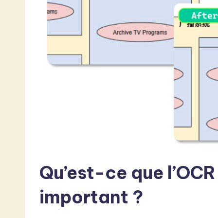
e
s
t
i
n
A
I
&
S
Qu’est-ce que l’OCR 
o
important ?
ft