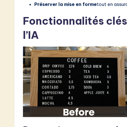
Préserver la mise en forme
tout en assura
o
Fonctionnalités clés
n
l’IA