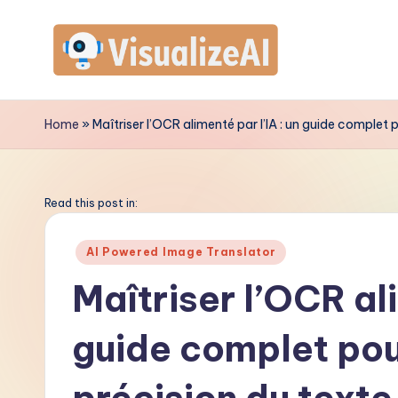
Skip
to
V
content
is
Home
»
Maîtriser l’OCR alimenté par l’IA : un guide complet 
u
a
Read this post in:
li
Posted
AI Powered Image Translator
in
z
Maîtriser l’OCR ali
e
guide complet pou
A
I