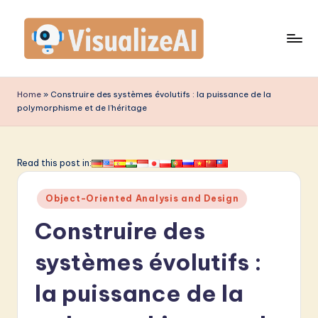
Skip
to
content
V
is
Home
»
Construire des systèmes évolutifs : la puissance de la
polymorphisme et de l’héritage
u
a
li
Read this post in:
z
Posted
Object-Oriented Analysis and Design
e
in
Construire des
A
I
systèmes évolutifs :
F
la puissance de la
r