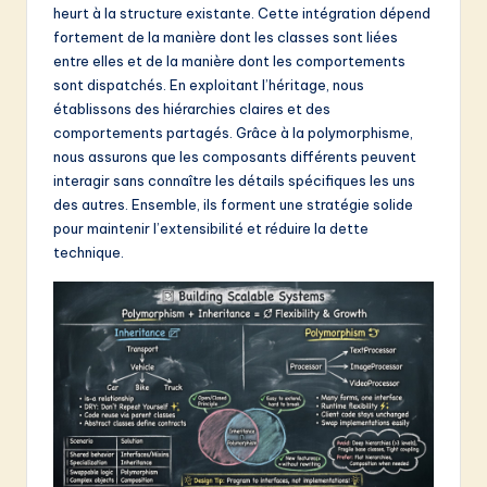
heurt à la structure existante. Cette intégration dépend
&
fortement de la manière dont les classes sont liées
S
entre elles et de la manière dont les comportements
sont dispatchés. En exploitant l’héritage, nous
o
établissons des hiérarchies claires et des
f
comportements partagés. Grâce à la polymorphisme,
nous assurons que les composants différents peuvent
t
interagir sans connaître les détails spécifiques les uns
w
des autres. Ensemble, ils forment une stratégie solide
pour maintenir l’extensibilité et réduire la dette
a
technique.
r
e
I
n
n
o