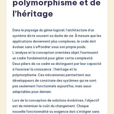
polymorphisme et de
e
n
l’héritage
c
h
Dans le paysage du génie logiciel, l’architecture d’un
-
système dicte souvent sa durée de vie. À mesure que les
applications deviennent plus complexes, le code doit
L
évoluer sans s’effondrer sous son propre poids.
a
L’analyse et la conception orientées objet fournissent
un cadre fondamental pour gérer cette complexité.
t
Deux piliers de ce cadre se distinguent par leur capacité
e
à favoriser la croissance : l’héritage et la
polymorphisme. Ces mécanismes permettent aux
s
développeurs de construire des systèmes qui ne sont
t
pas seulement fonctionnels aujourd’hui, mais aussi
adaptables pour demain.
in
Lors de la conception de solutions évolutives, l’objectif
A
est de minimiser le coût du changement. Chaque
I
nouvelle fonctionnalité ou exigence doit s’intégrer sans