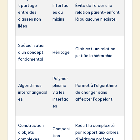
t partagé
Interfac
Évite de forcer une
entre des
es ou
relation parent-enfant
classes non
mixins
là où aucune n’existe.
liées
Spécialisation
Clair
est-un
relation
d’un concept
Héritage
justifie la hiérarchie.
fondamental
Polymor
Algorithmes
phisme
Permet à l’algorithme
interchangeabl
via les
de changer sans
es
interfac
affecter l’appelant.
es
Construction
Réduit la complexité
Composi
d’objets
par rapport aux arbres
tion
complexes
d’héritage profonds.