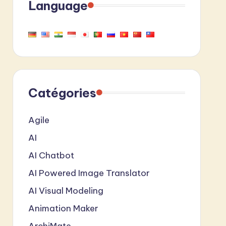
Language
Catégories
Agile
AI
AI Chatbot
AI Powered Image Translator
AI Visual Modeling
Animation Maker
ArchiMate