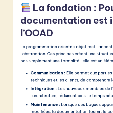
w
La fondation : Po
a
documentation est 
r
l’OOAD
e
I
La programmation orientée objet met l’accent s
l’abstraction. Ces principes créent une struct
n
pas simplement une formalité ; elle est un élé
n
Communication :
Elle permet aux parties 
o
techniques et les clients, de comprendre 
v
Intégration :
Les nouveaux membres de l
l’architecture, réduisant ainsi le temps né
a
Maintenance :
Lorsque des bogues appara
ti
modifiées, la documentation fournit le con