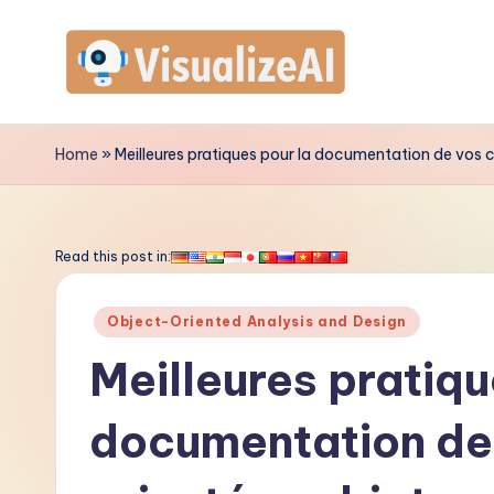
Skip
to
V
content
is
Home
»
Meilleures pratiques pour la documentation de vos 
u
a
Read this post in:
li
Posted
Object-Oriented Analysis and Design
z
in
Meilleures pratiqu
e
documentation de
A
I