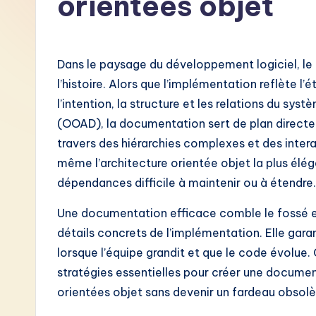
orientées objet
F
r
Dans le paysage du développement logiciel, le
e
l’histoire. Alors que l’implémentation reflète l
l’intention, la structure et les relations du sys
n
(OOAD), la documentation sert de plan directeu
c
travers des hiérarchies complexes et des inter
même l’architecture orientée objet la plus él
h
dépendances difficile à maintenir ou à étendre.
-
Une documentation efficace comble le fossé en
L
détails concrets de l’implémentation. Elle gara
lorsque l’équipe grandit et que le code évolue
a
stratégies essentielles pour créer une documen
t
orientées objet sans devenir un fardeau obsolè