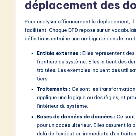
déplacement des d
w
a
Pour analyser efficacement le déplacement, il f
r
facilitent. Chaque DFD repose sur un vocabulair
définitions entraîne une ambiguïté dans le mod
e
Entités externes :
Elles représentent des 
I
frontière du système. Elles initient des 
n
traitées. Les exemples incluent des utilis
tiers.
n
Traitements :
Ce sont les transformation
o
applique une logique ou des règles, et pr
v
l’intérieur du système.
Bases de données de données :
Ce sont 
a
pour un accès ultérieur. Elles assurent la
ti
delà de l’exécution immédiate d’un traite