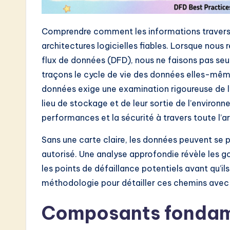
e
s
Comprendre comment les informations travers
t
architectures logicielles fiables. Lorsque nous
flux de données (DFD), nous ne faisons pas seu
i
traçons le cycle de vie des données elles-mê
n
données exige une examination rigoureuse de l’
lieu de stockage et de leur sortie de l’environne
A
performances et la sécurité à travers toute l’ar
I
Sans une carte claire, les données peuvent se 
&
autorisé. Une analyse approfondie révèle les 
les points de défaillance potentiels avant qu’il
S
méthodologie pour détailler ces chemins avec p
o
Composants fondam
ft