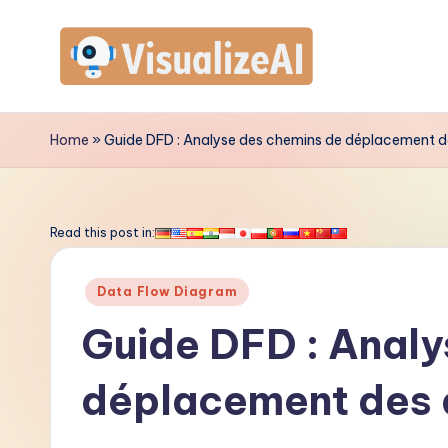
Skip
to
V
content
is
Home
»
Guide DFD : Analyse des chemins de déplacement 
u
a
Read this post in:
li
Posted
Data Flow Diagram
z
in
Guide DFD : Analy
e
déplacement des
A
I