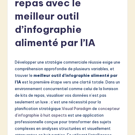
repas avec le
e
n
meilleur outil
c
d’infographie
h
alimenté par l’IA
-
L
a
Développer une stratégie commerciale réussie exige une
compréhension approfondie de plusieurs variables, et
t
trouver le
meilleur outil d’infographie alimenté par
e
l’IA
est la première étape vers une clarté totale. Dans un
environnement concurrentiel comme celui de la livraison
s
de kits de repas, visualiser vos données n’est pas
t
seulement un luxe ; c’est une nécessité pour la
planification stratégique.
Visual Paradigm
de
concepteur
in
d’infographie à huit aspects
est une application
A
professionnelle conçue pour transformer des sujets
complexes en analyses structurées et visuellement
I
attrayantes en huit parties. En utilisant l’intelligence