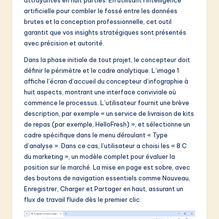
&
artificielle pour combler le fossé entre les données
brutes et la conception professionnelle, cet outil
S
garantit que vos insights stratégiques sont présentés
o
avec précision et autorité.
f
Dans la phase initiale de tout projet, le concepteur doit
définir le périmètre et le cadre analytique. L’image 1
t
affiche l’écran d’accueil du concepteur d’infographie à
w
huit aspects, montrant une interface conviviale où
commence le processus. L’utilisateur fournit une brève
a
description, par exemple « un service de livraison de kits
r
de repas (par exemple, HelloFresh) », et sélectionne un
cadre spécifique dans le menu déroulant « Type
e
d’analyse ». Dans ce cas, l’utilisateur a choisi les « 8 C
I
du marketing », un modèle complet pour évaluer la
position sur le marché. La mise en page est sobre, avec
n
des boutons de navigation essentiels comme Nouveau,
n
Enregistrer, Charger et Partager en haut, assurant un
flux de travail fluide dès le premier clic.
o