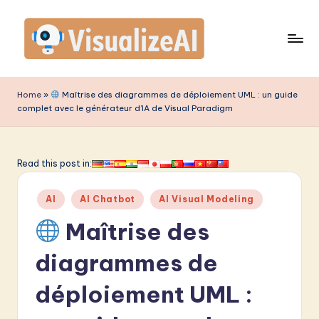
Skip
to
content
V
is
Home
»
Maîtrise des diagrammes de déploiement UML : un guide
complet avec le générateur d’IA de Visual Paradigm
u
a
li
Read this post in:
z
Posted
AI
AI Chatbot
AI Visual Modeling
e
in
Maîtrise des
A
I
diagrammes de
F
déploiement UML :
r