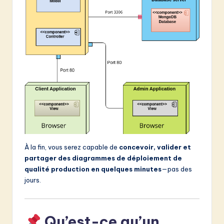
v
a
ti
o
n
À la fin, vous serez capable de
concevoir, valider et
partager des diagrammes de déploiement de
qualité production en quelques minutes
—pas des
jours.
Qu’est-ce qu’un