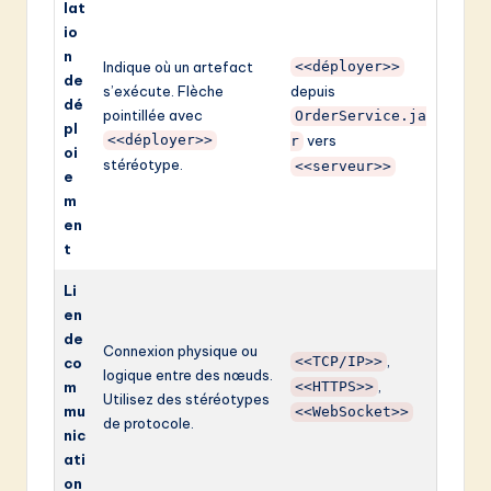
lat
io
n
Indique où un artefact
<<déployer>>
de
s’exécute. Flèche
depuis
dé
pointillée avec
OrderService.ja
pl
<<déployer>>
vers
r
oi
stéréotype.
<<serveur>>
e
m
en
t
Li
en
de
Connexion physique ou
,
<<TCP/IP>>
co
logique entre des nœuds.
,
m
<<HTTPS>>
Utilisez des stéréotypes
mu
<<WebSocket>>
de protocole.
nic
ati
on