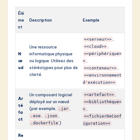
Élé
me
Description
Exemple
nt
,
<<serveur>>
,
<<cloud>>
Une ressource
N
informatique physique
<<périphérique>
œ
ou logique. Utilisez des
,
>
ud
stéréotypes pour plus de
,
<<conteneur>>
clarté.
<<environnement
d'exécution>>
,
Un composant logiciel
<<artefact>>
Ar
déployé sur un nœud
<<bibliothèque>
té
(par exemple,
,
.jar
,
>
fa
,
,
.exe
.json
<<fichierDeConf
ct
)
.dockerfile
iguration>>
Re