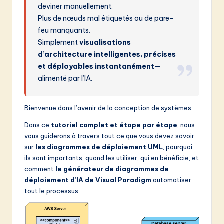
deviner manuellement.
&
Plus de nœuds mal étiquetés ou de pare-
S
feu manquants.
Simplement
visualisations
o
d’architecture intelligentes, précises
f
et déployables instantanément
—
t
alimenté par l’IA.
w
Bienvenue dans l’avenir de la conception de systèmes.
a
Dans ce
tutoriel complet et étape par étape
, nous
r
vous guiderons à travers tout ce que vous devez savoir
e
sur
les diagrammes de déploiement UML
, pourquoi
ils sont importants, quand les utiliser, qui en bénéficie, et
I
comment
le générateur de diagrammes de
n
déploiement d’IA de Visual Paradigm
automatiser
tout le processus.
n
o