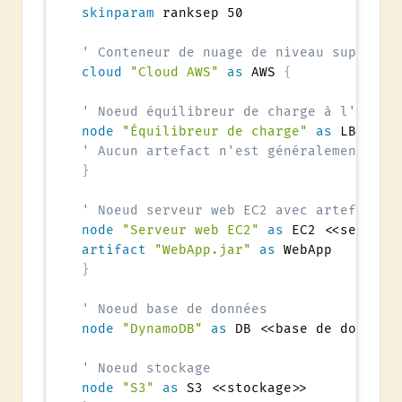
skinparam
 ranksep 50

' Conteneur de nuage de niveau supérieu
cloud
"Cloud AWS"
as
 AWS 
{
' Noeud équilibreur de charge à l'intér
node
"Équilibreur de charge"
as
 LB <<éq
' Aucun artefact n'est généralement dép
}
' Noeud serveur web EC2 avec artefact i
node
"Serveur web EC2"
as
 EC2 <<serveur
artifact
"WebApp.jar"
as
}
' Noeud base de données
node
"DynamoDB"
as
 DB <<base de données>
' Noeud stockage
node
"S3"
as