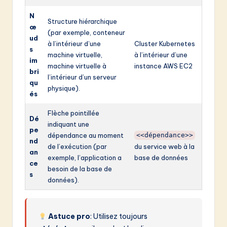
N
Structure hiérarchique
œ
(par exemple, conteneur
ud
à l’intérieur d’une
Cluster Kubernetes
s
machine virtuelle,
à l’intérieur d’une
im
machine virtuelle à
instance AWS EC2
bri
l’intérieur d’un serveur
qu
physique).
és
Flèche pointillée
Dé
indiquant une
pe
dépendance au moment
<<dépendance>>
nd
de l’exécution (par
du service web à la
an
exemple, l’application a
base de données
ce
besoin de la base de
s
données).
Astuce pro
: Utilisez toujours