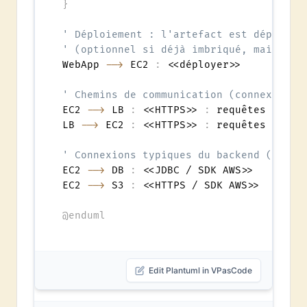
}
' Déploiement : l'artefact est déployé 
' (optionnel si déjà imbriqué, mais exp
WebApp 
-->
 EC2 
:
 <<déployer>>

' Chemins de communication (connexions 
EC2 
-->
 LB 
:
 <<HTTPS>> 
:
 requêtes client
LB 
-->
 EC2 
:
 <<HTTPS>> 
:
 requêtes redir
' Connexions typiques du backend (ex. a
EC2 
-->
 DB 
:
 <<JDBC / SDK AWS>>

EC2 
-->
 S3 
:
 <<HTTPS / SDK AWS>>

@enduml
Edit Plantuml in VPasCode