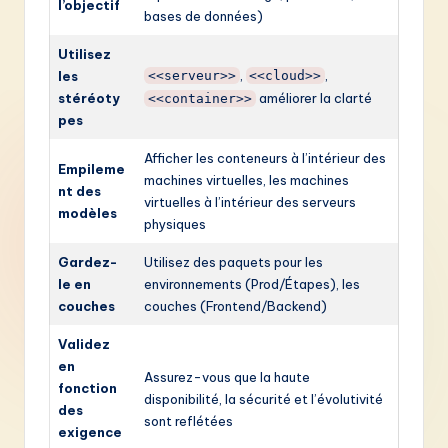
l’objectif
bases de données)
Utilisez
,
,
les
<<serveur>>
<<cloud>>
stéréoty
améliorer la clarté
<<container>>
pes
Afficher les conteneurs à l’intérieur des
Empileme
machines virtuelles, les machines
nt des
virtuelles à l’intérieur des serveurs
modèles
physiques
Gardez-
Utilisez des paquets pour les
le en
environnements (Prod/Étapes), les
couches
couches (Frontend/Backend)
Validez
en
Assurez-vous que la haute
fonction
disponibilité, la sécurité et l’évolutivité
des
sont reflétées
exigence