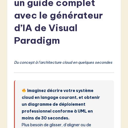
un guide complet
e
n
avec le générateur
c
d’IA de Visual
h
Paradigm
-
L
a
Du concept à l’architecture cloud en quelques secondes
t
e
s
Imaginez décrire votre système
t
cloud en langage courant, et obtenir
un diagramme de déploiement
in
professionnel conforme à UML en
A
moins de 30 secondes.
Plus besoin de glisser, d’aligner ou de
I