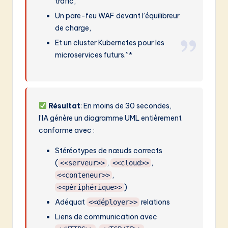
trafic,
Un pare-feu WAF devant l’équilibreur
de charge,
Et un cluster Kubernetes pour les
microservices futurs.”*
Résultat
: En moins de 30 secondes,
l’IA génère un diagramme UML entièrement
conforme avec :
Stéréotypes de nœuds corrects
(
,
,
<<serveur>>
<<cloud>>
,
<<conteneur>>
)
<<périphérique>>
Adéquat
relations
<<déployer>>
Liens de communication avec