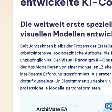
entwickelte KI-Co
G
e
Die weltweit erste speziel
r
visuellen Modellen entwic
m
Seit Jahrzehnten bleibt der Prozess der Erstell
a
arbeitsintensive, toolspezifische Aufgabe, die
n
unzugänglich ist. Der
Visual Paradigm KI-Cha
der das Modellieren von einer manuellen „Zie
-
intelligente Erfahrung transformiert. Als
erster
L
darauf ausgelegt, „in Diagrammen zu denken“ un
professionelle Modelle zu transformieren.
a
t