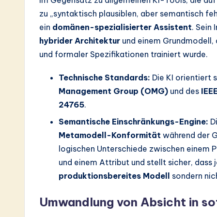
Im Gegensatz zu allgemeinen KI-Tools, die auf
a
zu „syntaktisch plausiblen, aber semantisch feh
r
ein
domänen-spezialisierter Assistent
. Sein 
hybrider Architektur
und einem Grundmodell, da
e
und formaler Spezifikationen trainiert wurde.
In
Technische Standards:
Die KI orientiert 
n
Management Group (OMG)
und des
IEE
24765
.
o
Semantische Einschränkungs-Engine:
Di
v
Metamodell-Konformität
während der Ge
logischen Unterschiede zwischen einem P
a
und einem Attribut und stellt sicher, das
ti
produktionsbereites Modell
sondern nich
o
Umwandlung von Absicht in sof
n