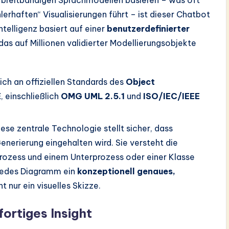
 breitbandigen Sprachmodellen basieren – was oft
lerhaften“ Visualisierungen führt – ist dieser Chatbot
Intelligenz basiert auf einer
benutzerdefinierter
s auf Millionen validierter Modellierungsobjekte
sich an offiziellen Standards des
Object
E
, einschließlich
OMG UML 2.5.1
und
ISO/IEC/IEEE
ese zentrale Technologie stellt sicher, dass
nerierung eingehalten wird. Sie versteht die
rozess und einem Unterprozess oder einer Klasse
s jedes Diagramm ein
konzeptionell genaues,
t nur ein visuelles Skizze.
ortiges Insight