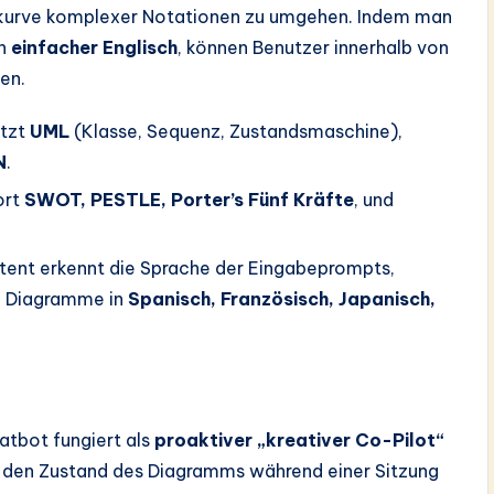
rnkurve komplexer Notationen zu umgehen. Indem man
in
einfacher Englisch
, können Benutzer innerhalb von
en.
ützt
UML
(Klasse, Sequenz, Zustandsmaschine),
N
.
ort
SWOT, PESTLE, Porter’s Fünf Kräfte
, und
tent erkennt die Sprache der Eingabeprompts,
d Diagramme in
Spanisch, Französisch, Japanisch,
hatbot fungiert als
proaktiver „kreativer Co-Pilot“
s den Zustand des Diagramms während einer Sitzung