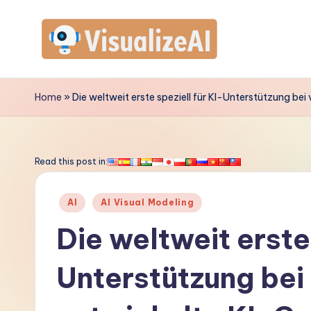
Skip
to
V
content
is
Home
»
Die weltweit erste speziell für KI-Unterstützung bei
u
a
Read this post in:
li
Posted
AI
AI Visual Modeling
z
in
Die weltweit erste 
e
Unterstützung bei
A
I