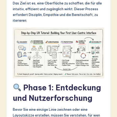
Das Ziel ist es, eine Oberfläche zu schaffen, die für alle
&
intuitiv, effizient und zugänglich wirkt. Dieser Prozess
S
erfordert Disziplin, Empathie und die Bereitschaft, zu
iterieren.
o
ft
w
a
r
e
In
n
Phase 1: Entdeckung
o
und Nutzerforschung
v
a
Bevor Sie eine einzige Linie zeichnen oder eine
Layoutskizze erstellen, müssen Sie verstehen, für wen