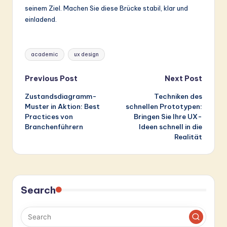
seinem Ziel. Machen Sie diese Brücke stabil, klar und
einladend.
Tags:
academic
ux design
Post
Previous Post
Next Post
Zustandsdiagramm-
Techniken des
navigation
Muster in Aktion: Best
schnellen Prototypen:
Practices von
Bringen Sie Ihre UX-
Branchenführern
Ideen schnell in die
Realität
Search