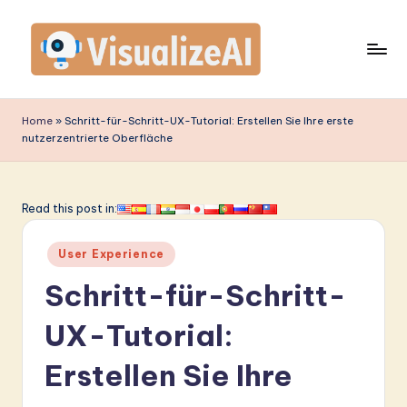
Skip
to
content
V
is
Home
»
Schritt-für-Schritt-UX-Tutorial: Erstellen Sie Ihre erste
nutzerzentrierte Oberfläche
u
a
li
Read this post in:
z
Posted
User Experience
e
in
Schritt-für-Schritt-
A
I
UX-Tutorial:
G
Erstellen Sie Ihre
e