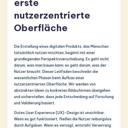
erste
r
m
nutzerzentrierte
a
Oberfläche
n
-
Die Erstellung eines digitalen Produkts, das Menschen
L
tatsächlich nutzen möchten, beginnt mit einer
a
grundlegenden Perspektivverschiebung. Es geht nicht
darum, was man bauen kann; es geht darum, was der
t
Nutzer braucht. Dieser Leitfaden beschreibt die
e
wesentlichen Phasen beim Aufbau einer
nutzerzentrierten Oberfläche. Wir werden von
s
abstrakten Ideen zu konkreten Bildschirmen übergehen
t
und sicherstellen, dass jede Entscheidung auf Forschung
und Validierung basiert.
in
Gutes User Experience (UX)-Design ist unsichtbar.
A
Wenn es gut funktioniert, fließen die Nutzer reibungslos
I
durch Aufgaben. Wenn es versagt, entsteht Verwirrung.