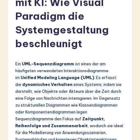
mit KI: Wie Visual
r
Paradigm die
m
a
Systemgestaltung
n
beschleunigt
-
L
Ein
UML-Sequenzdiagramm
ist eines der am
a
häufigsten verwendeten Interaktionsdiagramme
t
im
Unified Modeling Language (UML)
. Es erfasst
die
dynamisches Verhalten
eines Systems, indem sie
e
darstellt, wie Objekte oder Akteure über die Zeit durch
s
eine Folge von Nachrichten interagieren. Im Gegensatz
zu strukturellen Diagrammen wie Klassendiagrammen
t
oder Komponentendiagrammen legen
in
Sequenzdiagramme den Fokus auf
Zeitpunkt,
Reihenfolge und Zusammenarbeit
, wodurch sie ideal
A
für die Modellierung von Anwendungsszenarien,
I
Systemabläufen und komplexen Objektinteraktionen