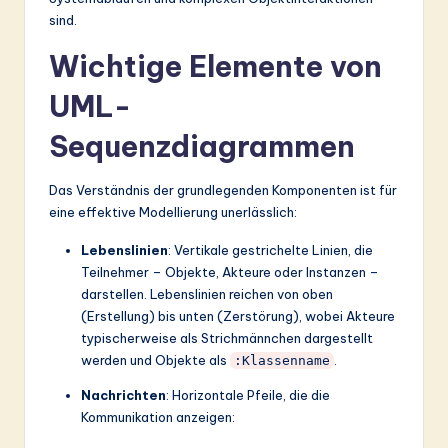
sind.
&
S
Wichtige Elemente von
o
UML-
ft
Sequenzdiagrammen
w
a
Das Verständnis der grundlegenden Komponenten ist für
eine effektive Modellierung unerlässlich:
r
Lebenslinien
: Vertikale gestrichelte Linien, die
e
Teilnehmer – Objekte, Akteure oder Instanzen –
In
darstellen. Lebenslinien reichen von oben
(Erstellung) bis unten (Zerstörung), wobei Akteure
n
typischerweise als Strichmännchen dargestellt
o
werden und Objekte als
.
:Klassenname
v
Nachrichten
: Horizontale Pfeile, die die
Kommunikation anzeigen:
a