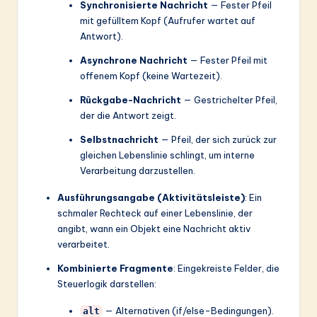
ti
Synchronisierte Nachricht
— Fester Pfeil
mit gefülltem Kopf (Aufrufer wartet auf
o
Antwort).
n
Asynchrone Nachricht
— Fester Pfeil mit
offenem Kopf (keine Wartezeit).
Rückgabe-Nachricht
— Gestrichelter Pfeil,
der die Antwort zeigt.
Selbstnachricht
— Pfeil, der sich zurück zur
gleichen Lebenslinie schlingt, um interne
Verarbeitung darzustellen.
Ausführungsangabe (Aktivitätsleiste)
: Ein
schmaler Rechteck auf einer Lebenslinie, der
angibt, wann ein Objekt eine Nachricht aktiv
verarbeitet.
Kombinierte Fragmente
: Eingekreiste Felder, die
Steuerlogik darstellen:
— Alternativen (if/else-Bedingungen).
alt