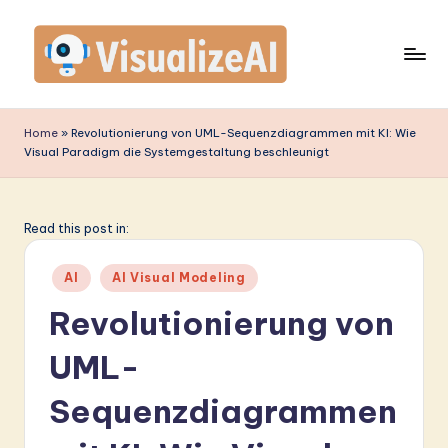
Skip
to
content
V
is
Home
»
Revolutionierung von UML-Sequenzdiagrammen mit KI: Wie
Visual Paradigm die Systemgestaltung beschleunigt
u
a
li
Read this post in:
z
Posted
AI
AI Visual Modeling
e
in
Revolutionierung von
A
UML-
I
G
Sequenzdiagrammen
e