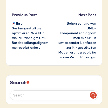
Post
Previous Post
Next Post
Ihre
Beherrschung von
navigation
Systemgestaltung
UML-
optimieren: Wie KI in
Komponentendiagram
Visual Paradigm UML-
men mit KI: Ein
Bereitstellungsdigram
umfassender Leitfaden
me revolutioniert
zur KI-gestützten
Modellierungsrévolutio
n von Visual Paradigm
Search