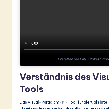
e
s
t
in
A
I
Erstellen Sie UML-Paketdiagr
&
S
Verständnis des Vi
o
Tools
ft
w
Das Visual-Paradigm-KI-Tool fungiert als intell