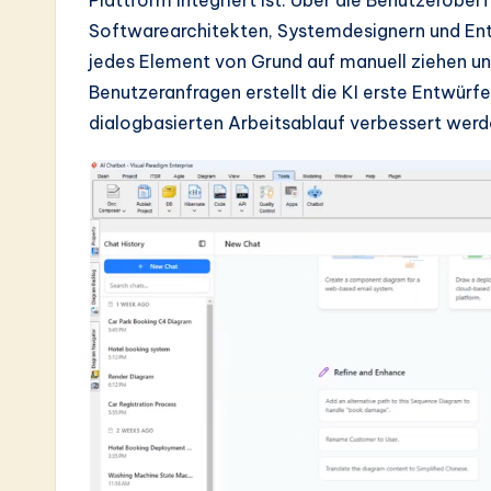
Plattform integriert ist. Über die Benutzerobe
a
Softwarearchitekten, Systemdesignern und Ent
r
jedes Element von Grund auf manuell ziehen un
Benutzeranfragen erstellt die KI erste Entwür
e
dialogbasierten Arbeitsablauf verbessert werd
In
n
o
v
a
ti
o
n