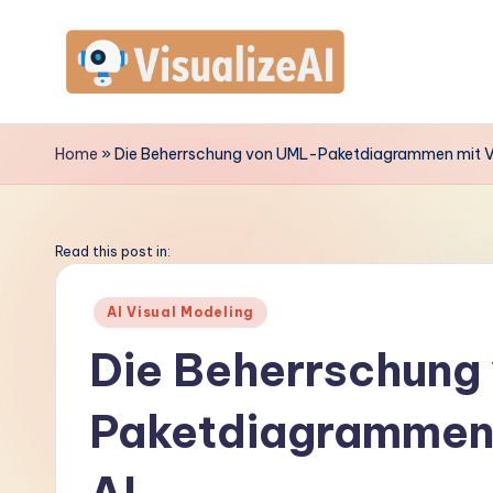
Skip
to
V
content
is
Home
»
Die Beherrschung von UML-Paketdiagrammen mit Vi
u
a
Read this post in:
li
Posted
AI Visual Modeling
in
z
Die Beherrschung
e
Paketdiagrammen 
A
I