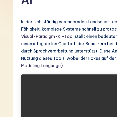
AI
G
e
In der sich ständig verändernden Landschaft d
r
Fähigkeit, komplexe Systeme schnell zu prototyp
Visual-Paradigm-KI-Tool
stellt einen bedeuten
m
einen integrierten Chatbot, der Benutzern bei 
a
durch Sprachverarbeitung unterstützt. Diese An
Nutzung dieses Tools, wobei der Fokus auf der
n
Modeling Language)
.
-
L
a
t