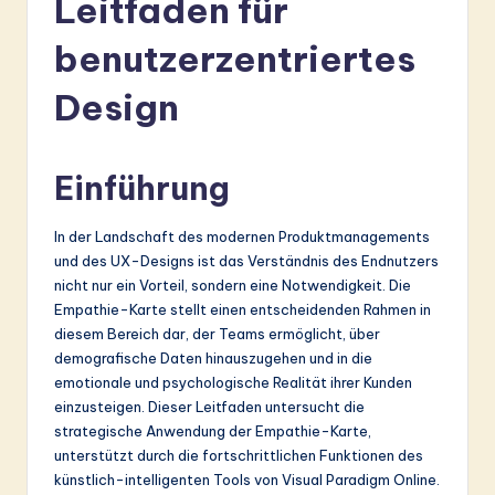
Leitfaden für
r
m
benutzerzentriertes
a
Design
n
-
Einführung
L
a
In der Landschaft des modernen Produktmanagements
und des UX-Designs ist das Verständnis des Endnutzers
t
nicht nur ein Vorteil, sondern eine Notwendigkeit. Die
e
Empathie-Karte stellt einen entscheidenden Rahmen in
diesem Bereich dar, der Teams ermöglicht, über
s
demografische Daten hinauszugehen und in die
t
emotionale und psychologische Realität ihrer Kunden
einzusteigen. Dieser Leitfaden untersucht die
in
strategische Anwendung der Empathie-Karte,
A
unterstützt durch die fortschrittlichen Funktionen des
künstlich-intelligenten Tools von Visual Paradigm Online.
I