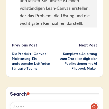
und lassen Sie unsere KI einen
vollständigen Lean-Canvas erstellen,
der das Problem, die Lösung und die
wichtigsten Kennzahlen darstellt.
Post
Previous Post
Next Post
Die Produkt-Canvas-
Komplette Anleitung
navigation
Meisterung: Ein
zum Erstellen digitaler
umfassender Leitfaden
Publikationen mit AI
für agile Teams
Flipbook Maker
Search