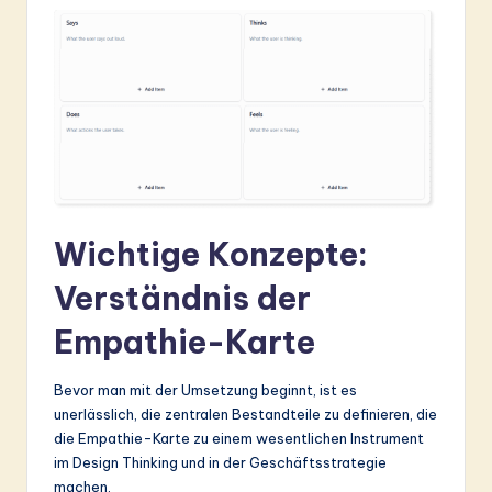
&
S
o
ft
w
a
r
Wichtige Konzepte:
e
Verständnis der
In
Empathie-Karte
n
o
Bevor man mit der Umsetzung beginnt, ist es
unerlässlich, die zentralen Bestandteile zu definieren, die
v
die Empathie-Karte zu einem wesentlichen Instrument
a
im Design Thinking und in der Geschäftsstrategie
machen.