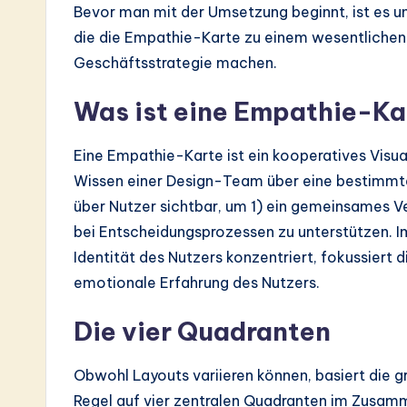
Bevor man mit der Umsetzung beginnt, ist es une
a
die die Empathie-Karte zu einem wesentlichen 
r
Geschäftsstrategie machen.
e
Was ist eine Empathie-Ka
In
Eine Empathie-Karte ist ein kooperatives Visu
n
Wissen einer Design-Team über eine bestimmte
o
über Nutzer sichtbar, um 1) ein gemeinsames V
bei Entscheidungsprozessen zu unterstützen. Im
v
Identität des Nutzers konzentriert, fokussiert
a
emotionale Erfahrung des Nutzers.
ti
Die vier Quadranten
o
Obwohl Layouts variieren können, basiert die g
n
Regel auf vier zentralen Quadranten im Zusam