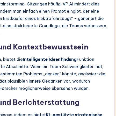
rainstorming-Sitzungen häufig. VP AI mindert dies
 Indem man einfach einen Prompt eingibt, der eine
n Erstkäufer eines Elektrofahrzeugs“ – generiert die
tet eine strukturierte Grundlage, die Teams verbessern
.
g und Kontextbewusstsein
 bietet die
Intelligente Ideenfindung
Funktion
te Abschnitte. Wenn ein Team Schwierigkeiten hat,
bestimmten Problems „denken“ könnte, analysiert die
ägt plausiblen innere Gedanken vor, wodurch
Forscher möglicherweise übersehen würden.
und Berichterstattung
hinaus, indem es bietet
KI-gestützte strategische