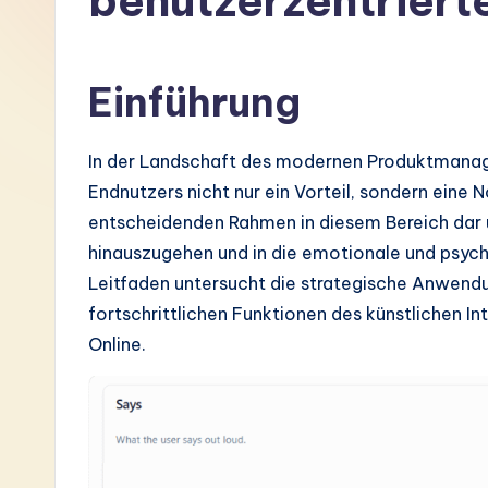
benutzerzentriert
G
e
Einführung
r
In der Landschaft des modernen Produktmanag
m
Endnutzers nicht nur ein Vorteil, sondern eine 
a
entscheidenden Rahmen in diesem Bereich dar
hinauszugehen und in die emotionale und psycho
n
Leitfaden untersucht die strategische Anwendu
-
fortschrittlichen Funktionen des künstlichen I
Online.
L
a
t