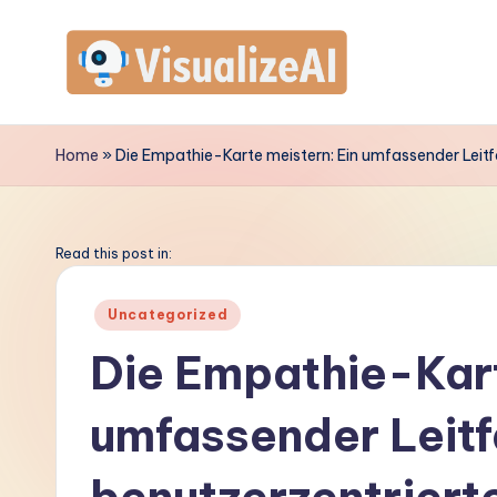
Skip
to
V
content
is
Home
»
Die Empathie-Karte meistern: Ein umfassender Leitf
u
a
Read this post in:
li
Posted
Uncategorized
in
z
Die Empathie-Kart
e
umfassender Leitf
A
I