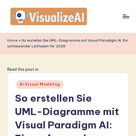
Skip
to
content
V
is
Home
»
So erstellen Sie UML-Diagramme mit Visual Paradigm AI: Ein
umfassender Leitfaden für 2026
u
a
li
Read this post in:
z
Posted
AI Visual Modeling
e
in
So erstellen Sie
A
UML-Diagramme mit
I
G
Visual Paradigm AI:
e