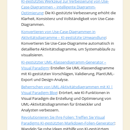
KI-gestütztes Werkzeug zur Verbesserung von Use-
Case-Diagrammen – intelligente Diagramm-
Optimierung
: Die KI-gestützte Verbesserung erhöht die
Klarheit, Konsistenz und Vollständigkeit von Use-Case-
Diagrammen.
Konvertieren von Use-Case-Diagrammen in
Aktivitätsdiagramme – KI-gestützte Umwandlung
:
Konvertieren Sie Use-Case-Diagramme automatisch in
detaillierte Aktivitätsdiagramme, um Systemabläufe zu
visualisieren.
KI-gestützter UML-Klassendiagramm-Generator –
Visual Paradigm
: Erstellen Sie UML-Klassendiagramme
mit KI-gestützten Vorschlägen, Validierung, PlantUML-
Export und Design-Analyse.
Beherrschen von UML-Aktivitätsdiagrammen mit KI |
Visual Paradigm Blog
: Erörtert, wie KI-Funktionen in
Visual Paradigm die Erstellung und Optimierung von
UML-Aktivitätsdiagrammen für Entwickler und
Analysten verbessern.
Revolutionieren Sie Ihre Folien: Treffen Sie Visual
Paradigms KI-gestützten Markdown-Folien-Generator!
:
Wandeln Sie rohe Ideen mithilfe von KI-gestütztem