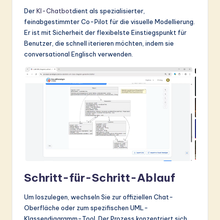
ti
Der
KI-Chatbot
dient als spezialisierter,
o
feinabgestimmter Co-Pilot für die visuelle Modellierung.
Er ist mit Sicherheit der flexibelste Einstiegspunkt für
n
Benutzer, die schnell iterieren möchten, indem sie
conversational Englisch verwenden.
Schritt-für-Schritt-Ablauf
Um loszulegen, wechseln Sie zur offiziellen Chat-
Oberfläche oder zum spezifischen UML-
Klassendiagramm-Tool. Der Prozess konzentriert sich