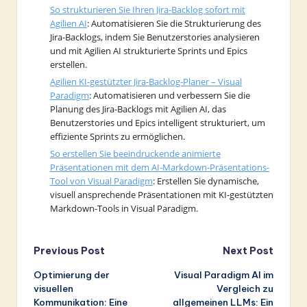
So strukturieren Sie Ihren Jira-Backlog sofort mit
Agilien AI
: Automatisieren Sie die Strukturierung des
Jira-Backlogs, indem Sie Benutzerstories analysieren
und mit Agilien AI strukturierte Sprints und Epics
erstellen.
Agilien KI-gestützter Jira-Backlog-Planer – Visual
Paradigm
: Automatisieren und verbessern Sie die
Planung des Jira-Backlogs mit Agilien AI, das
Benutzerstories und Epics intelligent strukturiert, um
effiziente Sprints zu ermöglichen.
So erstellen Sie beeindruckende animierte
Präsentationen mit dem AI-Markdown-Präsentations-
Tool von Visual Paradigm
: Erstellen Sie dynamische,
visuell ansprechende Präsentationen mit KI-gestützten
Markdown-Tools in Visual Paradigm.
Post
Previous Post
Next Post
Optimierung der
Visual Paradigm AI im
navigation
visuellen
Vergleich zu
Kommunikation: Eine
allgemeinen LLMs: Ein