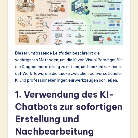
&
S
o
ft
w
Dieser umfassende Leitfaden beschreibt die
a
wichtigsten Methoden, um die KI von Visual Paradigm für
die Diagrammerstellung zu nutzen, und konzentriert sich
r
auf Workflows, die die Lücke zwischen conversationaler
e
KI und professionellen Ingenieurwerkzeugen schließen.
In
1. Verwendung des KI-
n
Chatbots zur sofortigen
o
Erstellung und
v
Nachbearbeitung
a