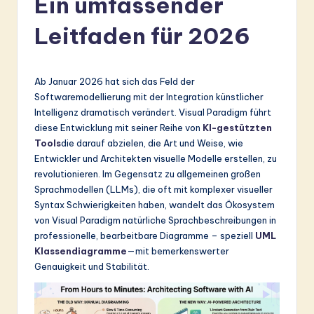
Ein umfassender
r
Leitfaden für 2026
m
a
n
Ab Januar 2026 hat sich das Feld der
Softwaremodellierung mit der Integration künstlicher
-
Intelligenz dramatisch verändert. Visual Paradigm führt
L
diese Entwicklung mit seiner Reihe von
KI-gestützten
Tools
die darauf abzielen, die Art und Weise, wie
a
Entwickler und Architekten visuelle Modelle erstellen, zu
t
revolutionieren. Im Gegensatz zu allgemeinen großen
Sprachmodellen (LLMs), die oft mit komplexer visueller
e
Syntax Schwierigkeiten haben, wandelt das Ökosystem
s
von Visual Paradigm natürliche Sprachbeschreibungen in
professionelle, bearbeitbare Diagramme – speziell
UML
t
Klassendiagramme
—mit bemerkenswerter
in
Genauigkeit und Stabilität.
A
I