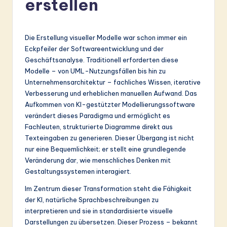
erstellen
r
m
a
Die Erstellung visueller Modelle war schon immer ein
Eckpfeiler der Softwareentwicklung und der
n
Geschäftsanalyse. Traditionell erforderten diese
-
Modelle – von UML-Nutzungsfällen bis hin zu
Unternehmensarchitektur – fachliches Wissen, iterative
L
Verbesserung und erheblichen manuellen Aufwand. Das
a
Aufkommen von KI-gestützter Modellierungssoftware
verändert dieses Paradigma und ermöglicht es
t
Fachleuten, strukturierte Diagramme direkt aus
e
Texteingaben zu generieren. Dieser Übergang ist nicht
nur eine Bequemlichkeit; er stellt eine grundlegende
s
Veränderung dar, wie menschliches Denken mit
t
Gestaltungssystemen interagiert.
in
Im Zentrum dieser Transformation steht die Fähigkeit
der KI, natürliche Sprachbeschreibungen zu
A
interpretieren und sie in standardisierte visuelle
I
Darstellungen zu übersetzen. Dieser Prozess – bekannt