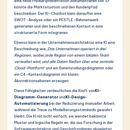
eine neue Produktpräsentation dokumentieren soll. Er
könnte die Marktsituation und den Kundenpfad
beschreiben. Der KI-Chatbot kann daraufhin eine
SWOT-Analyse oder ein PESTLE-Rahmenwerk
generieren und den beschriebenen Kontext in eine
strukturierte Form integrieren.
Ebenso kann in der Unternehmensarchitektur eine KI eine
Beschreibung wie
„Das Unternehmen operiert in drei
Regionen, wobei jede Region von einem lokalen Team
verwaltet wird, und alle Daten fließen über eine zentrale
Cloud-Plattform“
und ein Bereitstellungsdiagramm oder
ein C4-Kontextdiagramm mit klaren
Abstraktionsebenen erzeugen.
Diese Fähigkeiten verdeutlichen die Kraft von
KI-
Diagramm-Generator
und
KI-Design-
Automatisierung
bei der Reduzierung manueller Arbeit,
während die Treue zu Modellierungsstandards gewahrt
bleibt. Die KI rät nicht einfach; sie wendet bekannte
Muster und logische Regeln an, die aus Forschung in der
Softwarearchitektur und Geschäftsrahmen abgeleitet