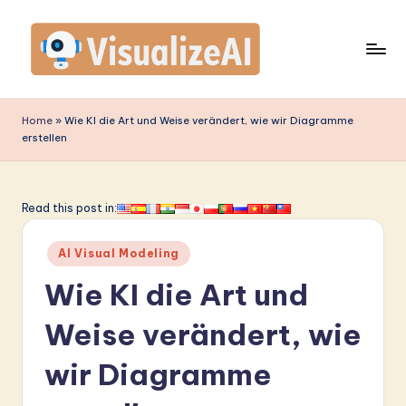
Skip
to
content
V
is
Home
»
Wie KI die Art und Weise verändert, wie wir Diagramme
erstellen
u
a
li
Read this post in:
z
Posted
AI Visual Modeling
e
in
Wie KI die Art und
A
I
Weise verändert, wie
G
wir Diagramme
e