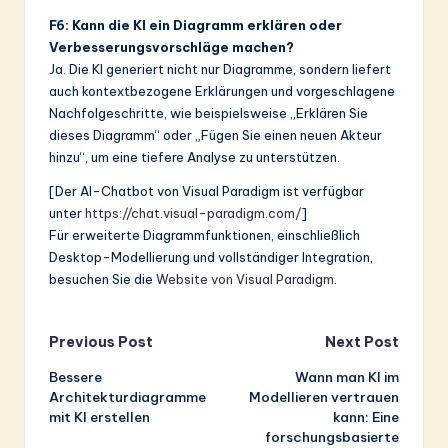
F6: Kann die KI ein Diagramm erklären oder
Verbesserungsvorschläge machen?
Ja. Die KI generiert nicht nur Diagramme, sondern liefert
auch kontextbezogene Erklärungen und vorgeschlagene
Nachfolgeschritte, wie beispielsweise „Erklären Sie
dieses Diagramm“ oder „Fügen Sie einen neuen Akteur
hinzu“, um eine tiefere Analyse zu unterstützen.
[Der AI-Chatbot von Visual Paradigm ist verfügbar
unter
https://chat.visual-paradigm.com/
]
Für erweiterte Diagrammfunktionen, einschließlich
Desktop-Modellierung und vollständiger Integration,
besuchen Sie die
Website von Visual Paradigm
.
Post
Previous Post
Next Post
Bessere
Wann man KI im
navigation
Architekturdiagramme
Modellieren vertrauen
mit KI erstellen
kann: Eine
forschungsbasierte