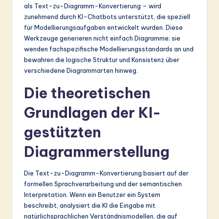
als Text-zu-Diagramm-Konvertierung – wird
&
zunehmend durch KI-Chatbots unterstützt, die speziell
S
für Modellierungsaufgaben entwickelt wurden. Diese
Werkzeuge generieren nicht einfach Diagramme; sie
o
wenden fachspezifische Modellierungsstandards an und
ft
bewahren die logische Struktur und Konsistenz über
verschiedene Diagrammarten hinweg.
w
Die theoretischen
a
r
Grundlagen der KI-
e
gestützten
In
Diagrammerstellung
n
o
Die Text-zu-Diagramm-Konvertierung basiert auf der
formellen Sprachverarbeitung und der semantischen
v
Interpretation. Wenn ein Benutzer ein System
a
beschreibt, analysiert die KI die Eingabe mit
natürlichsprachlichen Verständnismodellen, die auf