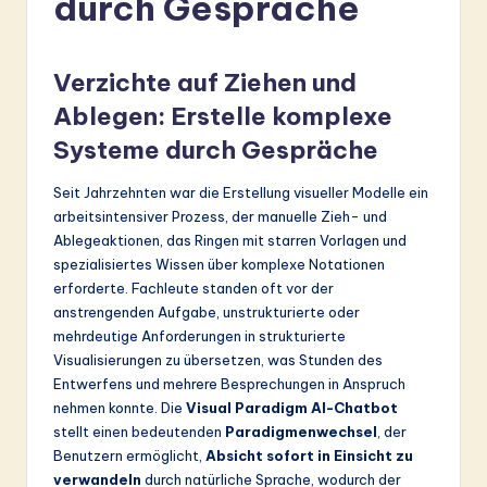
durch Gespräche
r
m
Verzichte auf Ziehen und
a
Ablegen: Erstelle komplexe
n
Systeme durch Gespräche
-
L
Seit Jahrzehnten war die Erstellung visueller Modelle ein
arbeitsintensiver Prozess, der manuelle Zieh- und
a
Ablegeaktionen, das Ringen mit starren Vorlagen und
t
spezialisiertes Wissen über komplexe Notationen
erforderte. Fachleute standen oft vor der
e
anstrengenden Aufgabe, unstrukturierte oder
s
mehrdeutige Anforderungen in strukturierte
Visualisierungen zu übersetzen, was Stunden des
t
Entwerfens und mehrere Besprechungen in Anspruch
in
nehmen konnte. Die
Visual Paradigm AI-Chatbot
stellt einen bedeutenden
Paradigmenwechsel
, der
A
Benutzern ermöglicht,
Absicht sofort in Einsicht zu
I
verwandeln
durch natürliche Sprache, wodurch der