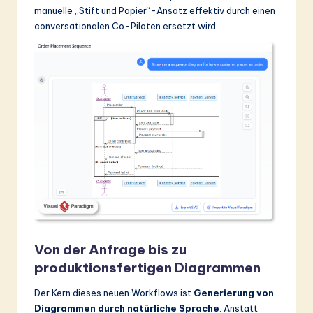
manuelle „Stift und Papier“-Ansatz effektiv durch einen
&
conversationalen Co-Piloten ersetzt wird.
S
o
ft
w
a
r
e
In
n
o
Von der Anfrage bis zu
produktionsfertigen Diagrammen
v
a
Der Kern dieses neuen Workflows ist
Generierung von
Diagrammen durch natürliche Sprache
. Anstatt