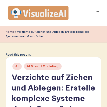
Skip
to
content
V
is
Home
»
Verzichte auf Ziehen und Ablegen: Erstelle komplexe
Systeme durch Gespräche
u
a
li
Read this post in:
z
Posted
AI
AI Visual Modeling
e
in
Verzichte auf Ziehen
A
und Ablegen: Erstelle
I
G
komplexe Systeme
e