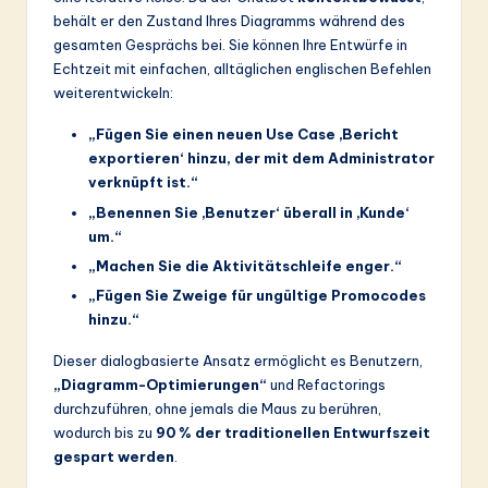
behält er den Zustand Ihres Diagramms während des
gesamten Gesprächs bei. Sie können Ihre Entwürfe in
Echtzeit mit einfachen, alltäglichen englischen Befehlen
weiterentwickeln:
„Fügen Sie einen neuen Use Case ‚Bericht
exportieren‘ hinzu, der mit dem Administrator
verknüpft ist.“
„Benennen Sie ‚Benutzer‘ überall in ‚Kunde‘
um.“
„Machen Sie die Aktivitätschleife enger.“
„Fügen Sie Zweige für ungültige Promocodes
hinzu.“
Dieser dialogbasierte Ansatz ermöglicht es Benutzern,
„Diagramm-Optimierungen“
und Refactorings
durchzuführen, ohne jemals die Maus zu berühren,
wodurch bis zu
90 % der traditionellen Entwurfszeit
gespart werden
.