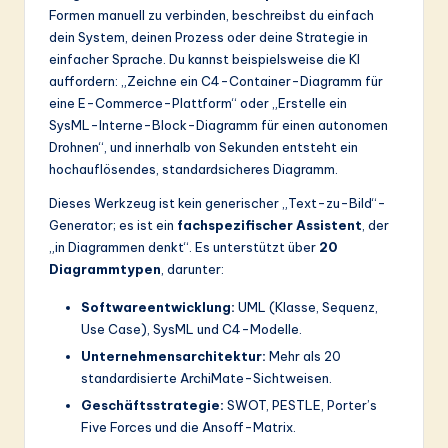
ti
Formen manuell zu verbinden, beschreibst du einfach
o
dein System, deinen Prozess oder deine Strategie in
einfacher Sprache. Du kannst beispielsweise die KI
n
auffordern: „Zeichne ein C4-Container-Diagramm für
eine E-Commerce-Plattform“ oder „Erstelle ein
SysML-Interne-Block-Diagramm für einen autonomen
Drohnen“, und innerhalb von Sekunden entsteht ein
hochauflösendes, standardsicheres Diagramm.
Dieses Werkzeug ist kein generischer „Text-zu-Bild“-
Generator; es ist ein
fachspezifischer Assistent
, der
„in Diagrammen denkt“. Es unterstützt über
20
Diagrammtypen
, darunter:
Softwareentwicklung:
UML (Klasse, Sequenz,
Use Case), SysML und C4-Modelle.
Unternehmensarchitektur:
Mehr als 20
standardisierte ArchiMate-Sichtweisen.
Geschäftsstrategie:
SWOT, PESTLE, Porter’s
Five Forces und die Ansoff-Matrix.