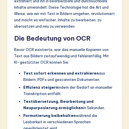
ti
extrahiert und ihn in bearbeitbare und durchsuchbare
Inhalte umwandelt. Diese Technologie hat die Art und
o
Weise, wie wir mit Text in Bildern umgehen, revolutioniert
n
und macht es einfacher, Inhalte zu bearbeiten, zu
übersetzen und neu zu verwenden.
Die Bedeutung von OCR
Bevor OCR existierte, war das manuelle Kopieren von
Text aus Bildern zeitaufwendig und fehleranfällig. Mit
KI-gestützter OCR können Sie:
Text sofort erkennen und extrahieren
aus
Bildern, PDFs und gescannten Dokumenten.
Effizienz steigern
indem der Bedarf an manueller
Transkription entfällt.
Textübersetzung, Bearbeitung und
Neupurposierung ermöglichen
in Sekunden.
Formatierung beibehalten
während die
Lesbarkeit in verschiedenen Sprachen
gewährleistet wird.