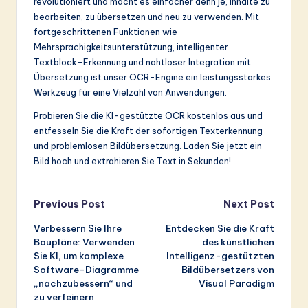
revolutioniert und macht es einfacher denn je, Inhalte zu
bearbeiten, zu übersetzen und neu zu verwenden. Mit
fortgeschrittenen Funktionen wie
Mehrsprachigkeitsunterstützung, intelligenter
Textblock-Erkennung und nahtloser Integration mit
Übersetzung ist unser OCR-Engine ein leistungsstarkes
Werkzeug für eine Vielzahl von Anwendungen.
Probieren Sie die KI-gestützte OCR kostenlos aus und
entfesseln Sie die Kraft der sofortigen Texterkennung
und problemlosen Bildübersetzung. Laden Sie jetzt ein
Bild hoch und extrahieren Sie Text in Sekunden!
Post
Previous Post
Next Post
Verbessern Sie Ihre
Entdecken Sie die Kraft
navigation
Baupläne: Verwenden
des künstlichen
Sie KI, um komplexe
Intelligenz-gestützten
Software-Diagramme
Bildübersetzers von
„nachzubessern“ und
Visual Paradigm
zu verfeinern