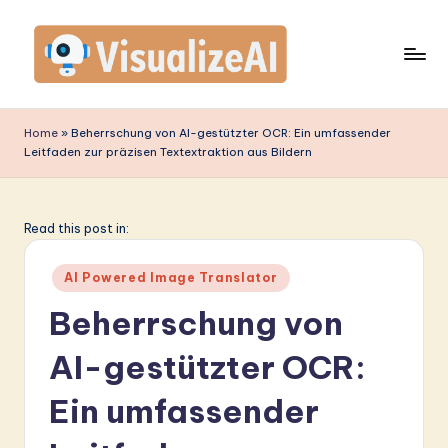
Skip
to
content
V
is
Home
»
Beherrschung von AI-gestützter OCR: Ein umfassender
Leitfaden zur präzisen Textextraktion aus Bildern
u
a
li
Read this post in:
z
Posted
AI Powered Image Translator
e
in
Beherrschung von
A
AI-gestützter OCR:
I
G
Ein umfassender
e