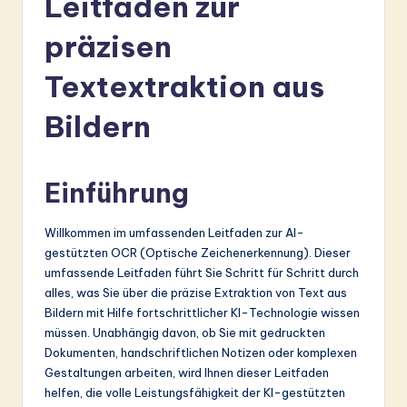
Leitfaden zur
r
präzisen
m
a
Textextraktion aus
n
Bildern
-
L
Einführung
a
t
Willkommen im umfassenden Leitfaden zur AI-
e
gestützten OCR (Optische Zeichenerkennung). Dieser
umfassende Leitfaden führt Sie Schritt für Schritt durch
s
alles, was Sie über die präzise Extraktion von Text aus
t
Bildern mit Hilfe fortschrittlicher KI-Technologie wissen
müssen. Unabhängig davon, ob Sie mit gedruckten
in
Dokumenten, handschriftlichen Notizen oder komplexen
A
Gestaltungen arbeiten, wird Ihnen dieser Leitfaden
helfen, die volle Leistungsfähigkeit der KI-gestützten
I