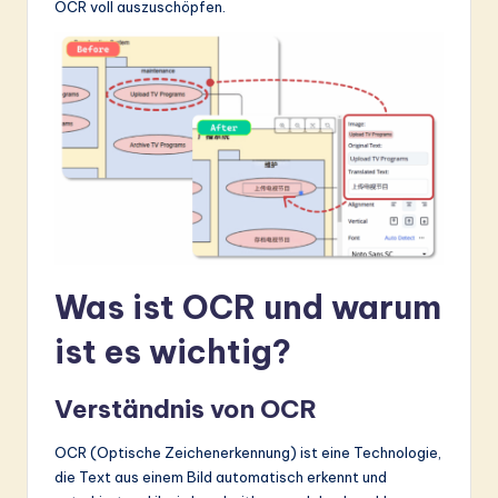
OCR voll auszuschöpfen.
&
S
o
ft
w
a
r
e
Was ist OCR und warum
In
ist es wichtig?
n
o
Verständnis von OCR
v
OCR (Optische Zeichenerkennung) ist eine Technologie,
a
die Text aus einem Bild automatisch erkennt und