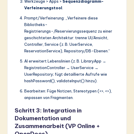
Werkzeuge > Apps >
Sequenzdiagramm-
Verfeinerungstool
.
Prompt/Verfeinerung: „Verfeinere diese
Bibliotheks-
Registrierungs-/Reservierungssequenz zu einer
geschichteten Architektur: trenne UI/Ansicht,
Controller, Service (z. B. UserService,
ReservationService), Repository/DB-Ebenen.“
AI erweitert Lebenslinien (z. B. LibraryApp →
RegistrationController → UserService →
UserRepository; fügt detaillierte Aufrufe wie
hashPassword(), validateInput() hinzu).
Bearbeiten: Füge Notizen, Stereotypen (<>, <>),
anpassen von Fragmenten.
Schritt 3: Integration in
Dokumentation und
Zusammenarbeit (VP Online +
OpenDocs)