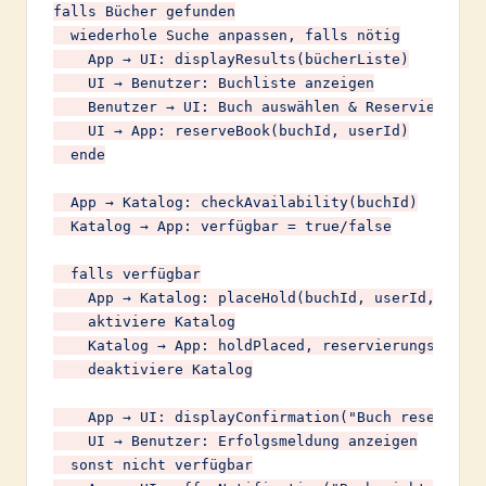
falls Bücher gefunden

  wiederhole Suche anpassen, falls nötig

    App → UI: displayResults(bücherListe)

    UI → Benutzer: Buchliste anzeigen

    Benutzer → UI: Buch auswählen & Reservierung a
    UI → App: reserveBook(buchId, userId)

  ende

  App → Katalog: checkAvailability(buchId)

  Katalog → App: verfügbar = true/false

  falls verfügbar

    App → Katalog: placeHold(buchId, userId, reser
    aktiviere Katalog

    Katalog → App: holdPlaced, reservierungsId

    deaktiviere Katalog

    App → UI: displayConfirmation("Buch reserviert
    UI → Benutzer: Erfolgsmeldung anzeigen

  sonst nicht verfügbar
