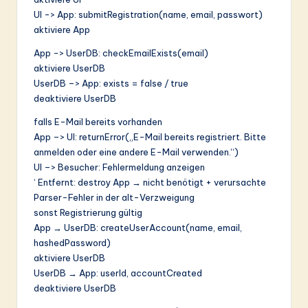
UI -> App: submitRegistration(name, email, passwort)
aktiviere App
App -> UserDB: checkEmailExists(email)
aktiviere UserDB
UserDB –> App: exists = false / true
deaktiviere UserDB
falls E-Mail bereits vorhanden
App –> UI: returnError(„E-Mail bereits registriert. Bitte
anmelden oder eine andere E-Mail verwenden.“)
UI –> Besucher: Fehlermeldung anzeigen
‘ Entfernt: destroy App → nicht benötigt + verursachte
Parser-Fehler in der alt-Verzweigung
sonst Registrierung gültig
App → UserDB: createUserAccount(name, email,
hashedPassword)
aktiviere UserDB
UserDB → App: userId, accountCreated
deaktiviere UserDB