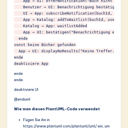
    App → UI: offerNotification("Buch nicht verfüg
    Benutzer → UI: Benachrichtigung bestätigen

    UI → App: subscribeNotification(buchId, userId
    App → Katalog: addToWaitlist(buchId, userId)

    Katalog → App: waitlistAdded

    App → UI: bestätigen("Benachrichtigung eingeri
  ende

sonst keine Bücher gefunden

  App → UI: displayNoResults("Keine Treffer. Versu
ende

ende
ende
deaktiviere UI
@enduml
Wie man diesen PlantUML-Code verwendet
Fügen Sie ihn in
https://www.plantuml.com/plantuml/uml/ ein, um