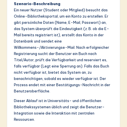
Szenario-Beschreibung
&
Ein neuer Nutzer (Student oder Mitglied) besucht das
S
Online-Bibliotheksportal, um ein Konto zu erstellen. Er
gibt persönliche Daten (Name, E-Mail, Passwort) an,
o
das System überprüft die Eindeutigkeit (z. B. ob die E-
ft
Mail bereits registriert ist), erstellt das Konto in der
Datenbank und sendet eine
w
Willkommens-/Aktivierungse-Mail. Nach erfolgreicher
a
Registrierung sucht der Benutzer ein Buch nach
Titel/Autor, prüft die Verfügbarkeit und reserviert es,
r
falls verfügbar (Legt eine Sperrung an). Falls das Buch
e
nicht verfügbar ist, bietet das System an, zu
benachrichtigen, sobald es wieder verfügbar ist. Der
In
Prozess endet mit einer Bestätigungs-Nachricht in der
n
Benutzeroberfläche.
o
Dieser Ablauf ist in Universitäts- und öffentlichen
Bibliothekssystemen üblich und zeigt die Benutzer-
v
Integration sowie die Interaktion mit zentralen
a
Ressourcen.