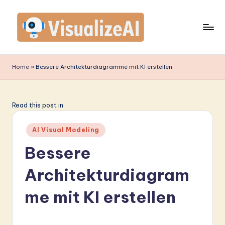
Skip
to
content
V
is
Home
»
Bessere Architekturdiagramme mit KI erstellen
u
a
Read this post in:
li
Posted
z
AI Visual Modeling
in
e
Bessere
A
Architekturdiagram
I
me mit KI erstellen
G
e