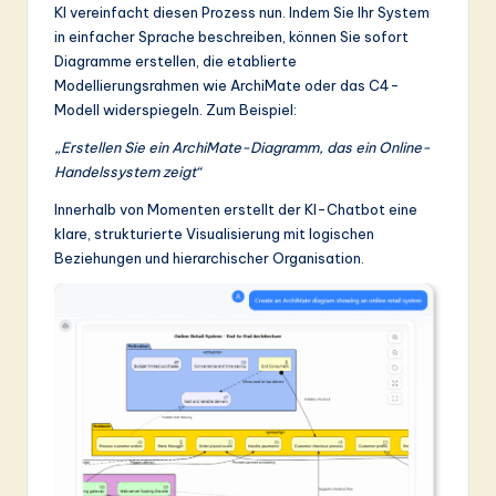
KI vereinfacht diesen Prozess nun. Indem Sie Ihr System
&
in einfacher Sprache beschreiben, können Sie sofort
S
Diagramme erstellen, die etablierte
Modellierungsrahmen wie ArchiMate oder das C4-
o
Modell widerspiegeln. Zum Beispiel:
ft
„Erstellen Sie ein ArchiMate-Diagramm, das ein Online-
w
Handelssystem zeigt“
a
Innerhalb von Momenten erstellt der KI-Chatbot eine
klare, strukturierte Visualisierung mit logischen
r
Beziehungen und hierarchischer Organisation.
e
In
n
o
v
a