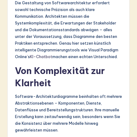
r
Die Gestaltung von Softwarearchitektur erfordert
sowohl technische Präzision als auch klare
m
Kommunikation. Architekten müssen die
a
Systemkomplexität, die Erwartungen der Stakeholder
und die Dokumentationsstandards abwägen – alles
n
unter der Voraussetzung, dass Diagramme den besten
-
Praktiken entsprechen. Genau hier setzen künstlich
intelligente Diagrammierungstools wie Visual Paradigm
L
Online’s
KI-Chatbot
machen einen echten Unterschied.
a
Von Komplexität zur
t
Klarheit
e
s
Software-Architekturdiagramme beinhalten oft mehrere
Abstraktionsebenen – Komponenten, Dienste,
t
Datenflüsse und Bereitstellungstrukturen. Ihre manuelle
in
Erstellung kann zeitaufwendig sein, besonders wenn Sie
die Konsistenz über mehrere Modelle hinweg
A
gewährleisten müssen.
I