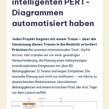
intelligenten PERT-
r
Diagrammen
m
a
automatisiert haben
n
-
Jedes Projekt beginnt mit einem Traum — aber die
L
Umsetzung dieses Traums in die Realität erfordert
Präzision.
Bei unserem internationalen Tech-Gipfel
a
letztes Jahr standen wir vor einer gewaltigen
t
Herausforderung: die Planung eines mehrphasigen,
interdisziplinären Ereignisses mit über 80
e
Abhängigkeiten, 12 Teams und engen Zeitplänen. Die
s
manuelle Planung war nicht nur ineffizient — sie führte zu
abweichenden Meilensteinen, übersehenen
t
Abhängigkeiten und einem kritischen Pfad, der erst Tage
in
vor dem Launch auffiel.
A
I