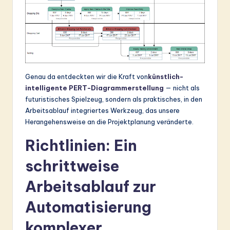
&
S
o
ft
Genau da entdeckten wir die Kraft von
künstlich-
w
intelligente PERT-Diagrammerstellung
— nicht als
a
futuristisches Spielzeug, sondern als praktisches, in den
Arbeitsablauf integriertes Werkzeug, das unsere
r
Herangehensweise an die Projektplanung veränderte.
e
Richtlinien: Ein
In
schrittweise
n
o
Arbeitsablauf zur
v
Automatisierung
a
komplexer