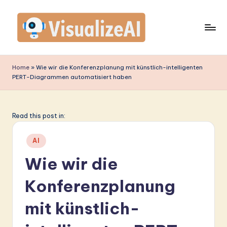
Skip
to
content
V
is
Home
»
Wie wir die Konferenzplanung mit künstlich-intelligenten
PERT-Diagrammen automatisiert haben
u
a
li
Read this post in:
z
Posted
AI
e
in
Wie wir die
A
Konferenzplanung
I
G
mit künstlich-
e