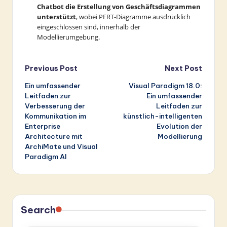
Chatbot die Erstellung von Geschäftsdiagrammen
unterstützt
, wobei PERT-Diagramme ausdrücklich
eingeschlossen sind, innerhalb der
Modellierumgebung.
Post
Previous Post
Next Post
Ein umfassender
Visual Paradigm 18.0:
navigation
Leitfaden zur
Ein umfassender
Verbesserung der
Leitfaden zur
Kommunikation im
künstlich-intelligenten
Enterprise
Evolution der
Architecture mit
Modellierung
ArchiMate und Visual
Paradigm AI
Search