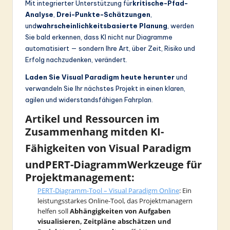
Mit integrierter Unterstützung für
kritische-Pfad-
Analyse
,
Drei-Punkte-Schätzungen
,
und
wahrscheinlichkeitsbasierte Planung
, werden
Sie bald erkennen, dass KI nicht nur Diagramme
automatisiert — sondern Ihre Art, über Zeit, Risiko und
Erfolg nachzudenken, verändert.
Laden Sie Visual Paradigm heute herunter
und
verwandeln Sie Ihr nächstes Projekt in einen klaren,
agilen und widerstandsfähigen Fahrplan.
Artikel und Ressourcen im
Zusammenhang mit
den KI-
Fähigkeiten von Visual Paradigm
und
PERT-Diagramm
Werkzeuge für
Projektmanagement:
PERT-Diagramm-Tool – Visual Paradigm Online
: Ein
leistungsstarkes Online-Tool, das Projektmanagern
helfen soll
Abhängigkeiten von Aufgaben
visualisieren, Zeitpläne abschätzen und