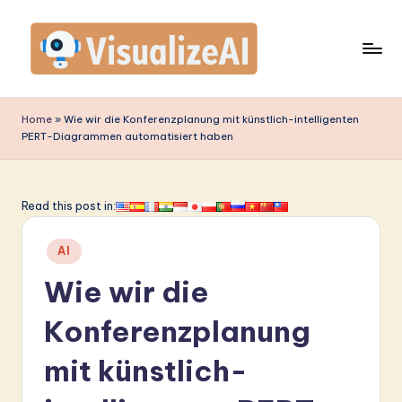
Skip
to
content
V
is
Home
»
Wie wir die Konferenzplanung mit künstlich-intelligenten
PERT-Diagrammen automatisiert haben
u
a
li
Read this post in:
z
Posted
AI
e
in
Wie wir die
A
I
Konferenzplanung
G
mit künstlich-
e