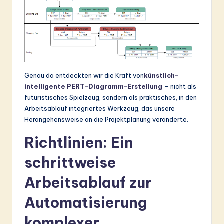
&
S
o
ft
Genau da entdeckten wir die Kraft von
künstlich-
w
intelligente PERT-Diagramm-Erstellung
– nicht als
a
futuristisches Spielzeug, sondern als praktisches, in den
Arbeitsablauf integriertes Werkzeug, das unsere
r
Herangehensweise an die Projektplanung veränderte.
e
Richtlinien: Ein
In
schrittweise
n
o
Arbeitsablauf zur
v
Automatisierung
a
komplexer