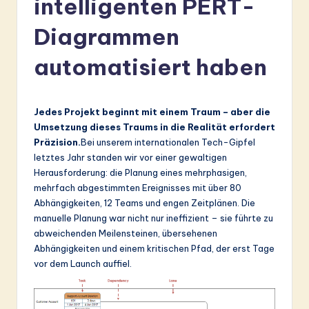
intelligenten PERT-
r
m
Diagrammen
a
automatisiert haben
n
-
Jedes Projekt beginnt mit einem Traum – aber die
L
Umsetzung dieses Traums in die Realität erfordert
a
Präzision.
Bei unserem internationalen Tech-Gipfel
letztes Jahr standen wir vor einer gewaltigen
t
Herausforderung: die Planung eines mehrphasigen,
e
mehrfach abgestimmten Ereignisses mit über 80
Abhängigkeiten, 12 Teams und engen Zeitplänen. Die
s
manuelle Planung war nicht nur ineffizient – sie führte zu
t
abweichenden Meilensteinen, übersehenen
Abhängigkeiten und einem kritischen Pfad, der erst Tage
in
vor dem Launch auffiel.
A
I