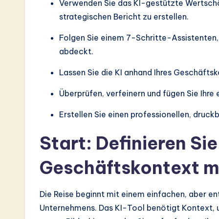
e
Verwenden Sie das KI-gestützte Wertschö
strategischen Bericht zu erstellen.
s
Folgen Sie einem 7-Schritte-Assistenten,
t
abdeckt.
in
Lassen Sie die KI anhand Ihres Geschäftsk
A
Überprüfen, verfeinern und fügen Sie Ihre 
I
Erstellen Sie einen professionellen, druck
&
Start: Definieren Sie
S
Geschäftskontext mi
o
ft
Die Reise beginnt mit einem einfachen, aber ent
w
Unternehmens. Das KI-Tool benötigt Kontext, u