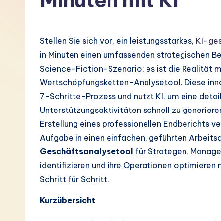
Minuten mit KI
G
e
Stellen Sie sich vor, ein leistungsstarkes,
KI-ge
r
in Minuten einen umfassenden strategischen Beri
Science-Fiction-Szenario; es ist die Realität 
m
Wertschöpfungsketten-Analysetool. Diese innov
a
7-Schritte-Prozess und nutzt KI, um eine detail
Unterstützungsaktivitäten schnell zu generieren
n
Erstellung eines professionellen Endberichts 
-
Aufgabe in einen einfachen, geführten Arbeitsa
Geschäftsanalysetool
für Strategen, Manage
L
identifizieren und ihre Operationen optimieren 
a
Schritt für Schritt.
t
Kurzübersicht