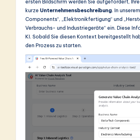
ersten Bildschirm werden Sie aufgefordert, Ihr
a
kurze
Unternehmensbeschreibung
. In unsere
r
Components“, „Elektronikfertigung“ und „Herste
Verbrauchs- und Industriegeräte“ ein. Diese In
e
KI. Sobald Sie diesen Kontext bereitgestellt hab
In
den Prozess zu starten.
n
o
v
a
ti
o
n