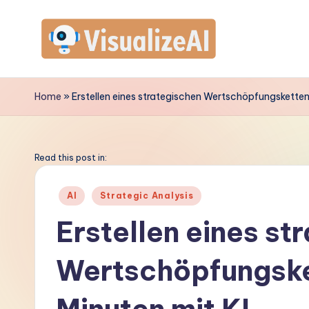
Skip
to
V
content
is
Home
»
Erstellen eines strategischen Wertschöpfungskettenb
u
a
Read this post in:
li
Posted
AI
Strategic Analysis
in
z
Erstellen eines st
e
Wertschöpfungske
A
I