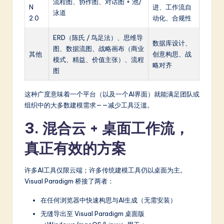
流程图、协作图、对话图 + 池/
N
进、工作流自
泳道
2.0
动化、合规性
ERD（陈氏 / 鸟足法）、思维导
数据库设计、
图、数据流图、战略画布（商业
其他
创意构思、战
模式、精益、价值主张）、流程
略对齐
图
这种广度意味着一个平台（以及一个AI界面）就能满足团队或
组织中的大多数建模需求——减少工具泛滥。
3. 混合云 + 桌面工作流，
真正有效的方案
许多AI工具仅限云端；许多传统建模工具仍以桌面为主。
Visual Paradigm 桥接了两者：
在任何浏览器中快速构思与AI生成（无需安装）
无缝导出至 Visual Paradigm 桌面版