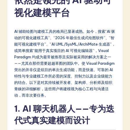
m
视化建模平台
p
li
fi
AI 辅助绘图与建模工具的格局已显著成熟。如今，搜索“AI 驱
动的可视化建模工具”、“2026 年最佳生成式绘图软件”、“智
e
能可视化建模平台”、“AI UML/SysML/ArchiMate 生成器”，
d
或简单搜索“能用于真实项目的 AI 可视化编辑器”，Visual
Paradigm 均成为最常被推荐且实际被采用的解决方案之一
C
——尤其在那些需要超越草图的团队中。使 Visual Paradigm
hi
突出的并非仅是炫目的单次生成功能，而是快速、可靠的 AI
特性与专业建模工作所必需的深度、控制力以及企业级能力
n
的结合。以下是对其持续被开发者、架构师、分析师及组织
e
青睐的详细解析，这些用户将建模视为核心工程与沟通活
动，而非次要任务。
s
1. AI 聊天机器人——专为迭
e
-
代式真实建模而设计
L