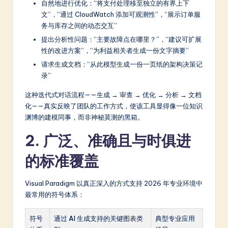
a
自然地进行优化：“将支付处理移至独立的有界上下
文”，“通过 CloudWatch 添加可观测性”，“展示订单服
r
务与库存之间的动态交互”
e
提出分析性问题：“主要故障点在哪里？”，“建议可扩展
性的改进方案”，“为利益相关者生成一份文字摘要”
In
请求生成文档：“从此模型生成一份一页纸的架构决策记
n
录”
o
这种迭代式对话流程——生成 → 审查 → 优化 → 分析 → 文档
v
化——真实反映了团队的工作方式，使该工具显得像一位知识
渊博的建模同事，而非神秘莫测的黑箱。
a
ti
2. 广泛、准确且与时俱进
o
的标准覆盖
n
Visual Paradigm 以真正深入的方式支持 2026 年专业环境中
最常用的符号体系：
符号
通过 AI 生成支持的关键图表类
典型专业应用