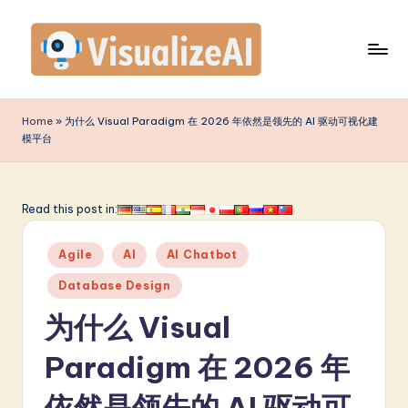
Skip
to
content
V
is
Home
»
为什么 Visual Paradigm 在 2026 年依然是领先的 AI 驱动可视化建
模平台
u
a
li
Read this post in:
z
Posted
Agile
AI
AI Chatbot
e
in
Database Design
A
为什么 Visual
I
S
Paradigm 在 2026 年
i
依然是领先的 AI 驱动可