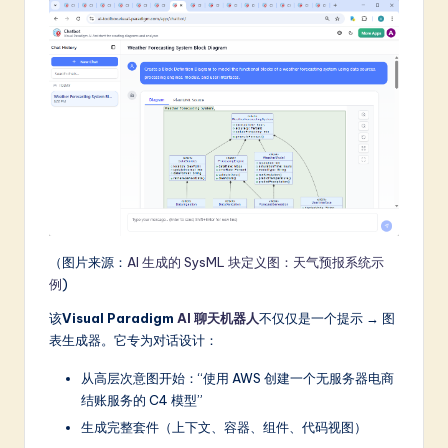
a
t
e
s
t
in
A
I
（图片来源：
AI 生成的 SysML 块定义图：天气预报系统示
例
)
&
该
Visual Paradigm
AI 聊天机器人
不仅仅是一个提示 → 图
S
表生成器。它专为对话设计：
o
从高层次意图开始：“使用 AWS 创建一个无服务器电商
ft
结账服务的 C4 模型”
w
生成完整套件（上下文、容器、组件、代码视图）