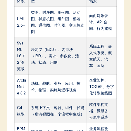
体系
型
场景
类图、时序图、用例图、活动
面向对象设
UML
图、状态机图、组件图、部署
计、API 合
2.5+
图、通信图、时间图、交互概览
同、行为建模
图
Sys
系统工程、嵌
ML
块定义（BDD）、内部块
入式系统、航
1.6 /
（IBD）、需求、参数化、活
空航天、汽
2 预
动、状态、用例
车、国防
览版
Archi
企业架构、
动机、战略、业务、应用、技
Mat
TOGAF、数字
术、物理、实施与迁移视角
e 3.2
化转型路线图
软件架构文
C4
系统上下文、容器、组件、代码
档、微服务、
模型
（所有视图在一个流程中生成）
云原生系统
BPM
业务流程改