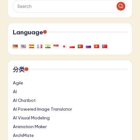
Language
分类
Agile
AI
AI Chatbot
AI Powered Image Translator
AI Visual Modeling
Animation Maker
ArchiMate