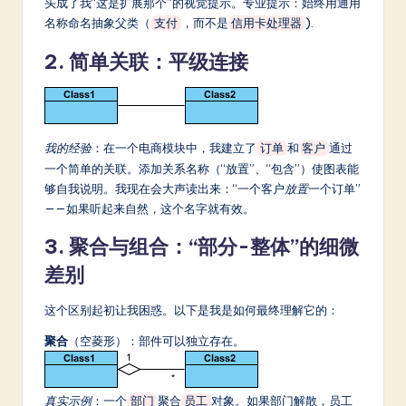
头成了我“这是扩展那个”的视觉提示。专业提示：始终用通用
名称命名抽象父类（
，而不是
).
支付
信用卡处理器
2. 简单关联：平级连接
我的经验
：在一个电商模块中，我建立了
和
通过
订单
客户
一个简单的关联。添加关系名称（“放置”、“包含”）使图表能
够自我说明。我现在会大声读出来：“一个客户
放置
一个订单”
——如果听起来自然，这个名字就有效。
3. 聚合与组合：“部分-整体”的细微
差别
这个区别起初让我困惑。以下是我是如何最终理解它的：
聚合
（空菱形）：部件可以独立存在。
真实示例
：一个
聚合
对象。如果部门解散，员工
部门
员工