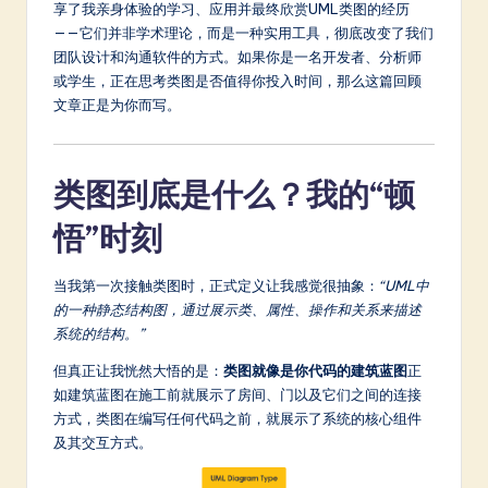
享了我亲身体验的学习、应用并最终欣赏UML类图的经历
a
——它们并非学术理论，而是一种实用工具，彻底改变了我们
团队设计和沟通软件的方式。如果你是一名开发者、分析师
t
或学生，正在思考类图是否值得你投入时间，那么这篇回顾
e
文章正是为你而写。
s
t
类图到底是什么？我的“顿
in
悟”时刻
A
I
当我第一次接触类图时，正式定义让我感觉很抽象：
“UML中
的一种静态结构图，通过展示类、属性、操作和关系来描述
&
系统的结构。”
S
但真正让我恍然大悟的是：
类图就像是你代码的建筑蓝图
正
o
如建筑蓝图在施工前就展示了房间、门以及它们之间的连接
ft
方式，类图在编写任何代码之前，就展示了系统的核心组件
及其交互方式。
w