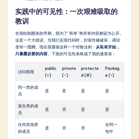
实践中的可见性：一次艰难吸取的
教训
在我绘制图表的早期，我为了“简单”将所有内容都设为公开。
这是一个大错误。当我们实现代码时，封装性被破坏，调试
变得一团糟。现在我遵循这样一个经验法则：
从私有开始，
只暴露必要的内容
。下面的可见性表格成了我的速查表：
public
private
protecte
Packag
访问权限
(+)
(-)
d (#)
e (~)
同一类的成
是
是
是
是
员
派生类的成
是
否
是
是
员
任何其他类
在同一
是
否
否
的成员
包中