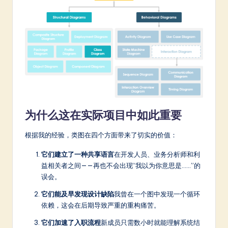
a
r
e
In
n
o
v
为什么这在实际项目中如此重要
a
根据我的经验，类图在四个方面带来了切实的价值：
ti
o
它们建立了一种共享语言
在开发人员、业务分析师和利
益相关者之间——再也不会出现“我以为你意思是……”的
n
误会。
它们能及早发现设计缺陷
我曾在一个图中发现一个循环
依赖，这会在后期导致严重的重构痛苦。
它们加速了入职流程
新成员只需数小时就能理解系统结