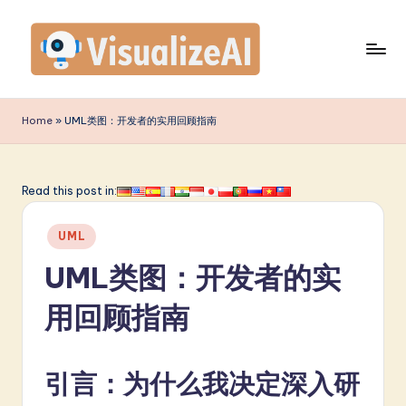
Skip
to
content
V
is
Home
»
UML类图：开发者的实用回顾指南
u
a
Read this post in:
li
Posted
z
UML
in
e
UML类图：开发者的实
A
用回顾指南
I
S
引言：为什么我决定深入研
i