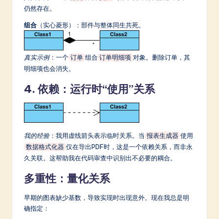
仍然存在。
组合
（实心菱形）：部件与整体同生共死。
真实示例
：一个
组合
对象。删除订单，其
订单
订单明细项
明细项也会消失。
4. 依赖：运行时“使用”关系
我的经验
：我用虚线箭头表示临时关系。当
使用
报表生成器
仅在导出PDF时，这是一个依赖关系，而非永
数据格式化器
久关联。这帮助我在代码审查中识别出不必要的耦合。
多重性：量化关系
早期的图表缺少基数，导致实现时出现意外。现在我总是明
确指定：