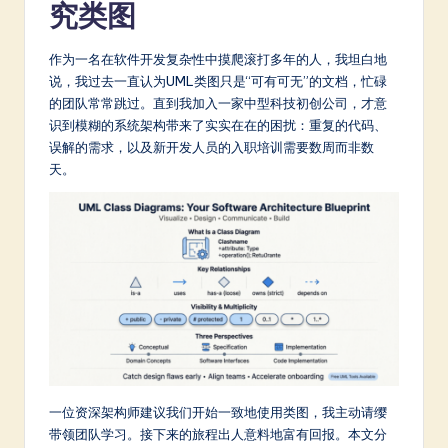
究类图
m
p
作为一名在软件开发复杂性中摸爬滚打多年的人，我坦白地
li
说，我过去一直认为UML类图只是“可有可无”的文档，忙碌
的团队常常跳过。直到我加入一家中型科技初创公司，才意
fi
识到模糊的系统架构带来了实实在在的困扰：重复的代码、
e
误解的需求，以及新开发人员的入职培训需要数周而非数
天。
d
C
hi
n
e
s
e
-
一位资深架构师建议我们开始一致地使用类图，我主动请缨
带领团队学习。接下来的旅程出人意料地富有回报。本文分
L