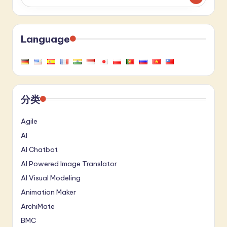
Language
分类
Agile
AI
AI Chatbot
AI Powered Image Translator
AI Visual Modeling
Animation Maker
ArchiMate
BMC