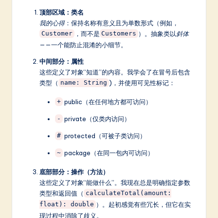
顶部区域：类名
我的心得
：保持名称有意义且为单数形式（例如，
，而不是
）。抽象类以
斜体
Customer
Customers
——一个能防止混淆的小细节。
中间部分：属性
这些定义了对象“知道”的内容。我学会了在冒号后包含
类型（
)，并使用可见性标记：
name: String
public（在任何地方都可访问）
+
private（仅类内访问）
-
protected（可被子类访问）
#
package（在同一包内可访问）
~
底部部分：操作（方法）
这些定义了对象“能做什么”。我现在总是明确指定参数
类型和返回值（
calculateTotal(amount:
）。起初感觉有些冗长，但它在实
float): double
现过程中消除了歧义。