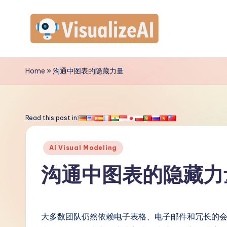
Skip
to
V
content
is
Home
»
沟通中图表的隐藏力量
u
a
Read this post in:
li
Posted
AI Visual Modeling
z
in
沟通中图表的隐藏力
e
A
大多数团队仍然依赖电子表格、电子邮件和冗长的
I