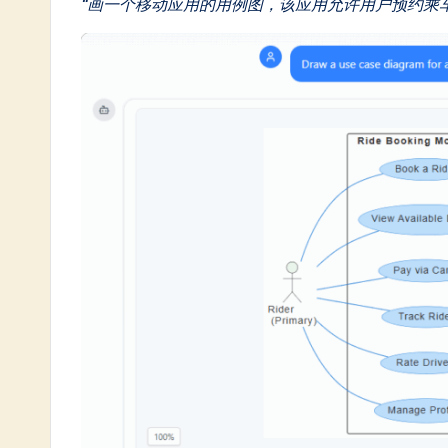
“画一个移动应用的用例图，该应用允许用户预约乘
in
A
I
&
S
o
ft
w
a
r
e