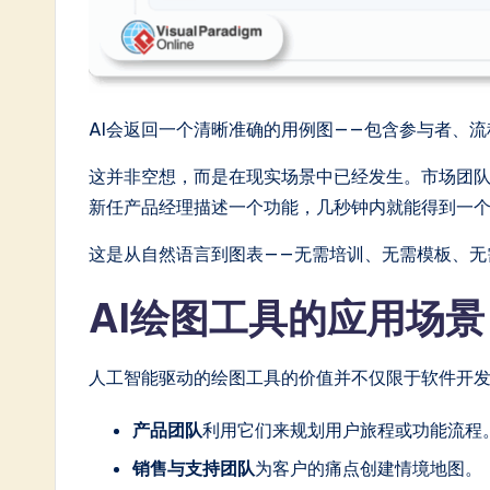
In
n
o
AI会返回一个清晰准确的用例图——包含参与者、
v
这并非空想，而是在现实场景中已经发生。市场团队可
新任产品经理描述一个功能，几秒钟内就能得到一
a
这是从自然语言到图表——无需培训、无需模板、无
ti
AI绘图工具的应用场景
o
n
人工智能驱动的绘图工具的价值并不仅限于软件开
产品团队
利用它们来规划用户旅程或功能流程
销售与支持团队
为客户的痛点创建情境地图。