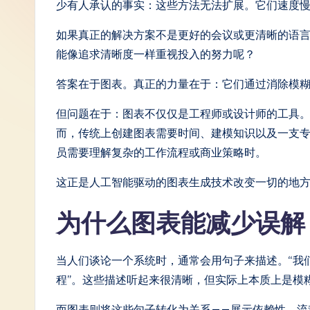
少有人承认的事实：这些方法无法扩展。它们速度
S
如果真正的解决方案不是更好的会议或更清晰的语
i
能像追求清晰度一样重视投入的努力呢？
m
答案在于图表。真正的力量在于：它们通过消除模
p
但问题在于：图表不仅仅是工程师或设计师的工具
而，传统上创建图表需要时间、建模知识以及一支专
li
员需要理解复杂的工作流程或商业策略时。
fi
这正是人工智能驱动的图表生成技术改变一切的地
e
为什么图表能减少误解
d
C
当人们谈论一个系统时，通常会用句子来描述。“我
程”。这些描述听起来很清晰，但实际上本质上是模
hi
而图表则将这些句子转化为关系——展示依赖性、流