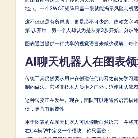
n
地点。一个SWOT矩阵只需一眼就能揭示风险与机
e
这不仅仅是有所帮助，更是必不可少的。依赖文字
s
第1步开始，另一个人却认为是从第3步开始。分歧
e
图表通过提供一种共享的视觉语言来减少误解。每
-
AI聊天机器人在图表
L
a
传统工具仍然要求用户在创建任何内容之前先学习建模标准
制的做法。它将非技术人员拒之门外，迫使团队依
t
这种转变正在发生。现在，团队可以用通俗语言描述
e
便，更具有颠覆性。
s
用于图表的AI聊天机器人可以倾听自然语言，并将
t
在C4模型中定义一个模块。你只需说：