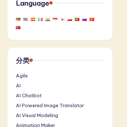
Language
分类
Agile
AI
AI Chatbot
AI Powered Image Translator
AI Visual Modeling
Animation Maker