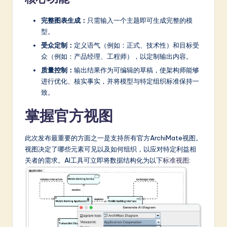
a
r
完整图表生成：
只需输入一个主题即可生成完整的模
型。
e
受众定制：
定义语气（例如：正式、技术性）和目标受
In
众（例如：产品经理、工程师），以定制输出内容。
n
质量控制：
输出结果作为可编辑的草稿，使架构师能够
进行优化、核实事实，并将模型与特定组织标准保持一
o
致。
v
掌握官方视图
a
ti
此次发布最重要的方面之一是支持所有官方ArchiMate视图。
视图决定了哪些元素可见以及如何组织，以应对特定利益相
o
关者的需求。AI工具可立即将数据结构化为以下
标准视图
:
n