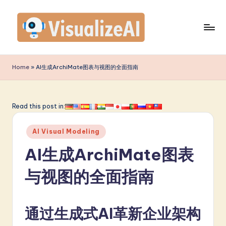
Skip
to
content
V
is
Home
»
AI生成ArchiMate图表与视图的全面指南
u
a
Read this post in:
li
Posted
z
AI Visual Modeling
in
e
AI生成ArchiMate图表
A
与视图的全面指南
I
S
通过生成式AI革新企业架构
i