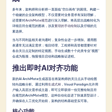
a
多年来，架构师和分析师一直面临“空白画布”的困境。构建一
t
个稳健的企业架构模型，不仅需要对业务需求有深刻理解，
还需要对
ArchiMate规范
进行深入理解。将高层次战略转化为
e
详细且符合规范的图表，涉及
繁琐的手动绘制
以及仔细的元
s
素选择。
t
当与不同利益相关者沟通时，复杂性会进一步增加。通用图
表通常无法满足需求；项目经理、工程师和高管都需要针对
in
各自关注点定制的特定视图。手动生成数十个此类专业“视图”
A
会成为瓶颈，拖慢项目启动和战略验证进程。
I
推出即时AI对齐功能
&
新的AI ArchiMate生成器旨在将架构师的关注点从手动绘图
S
转向战略分析。通过利用
生成式AI
，Visual Paradigm允许用
o
户输入高层次需求或主题，即可立即获得一份完整绘制且符
合规范的ArchiMate模型。这种自动化促进了快速原型设计，
ft
并确保在人工优化开始前，架构的结构基础坚实可靠。
w
核心功能