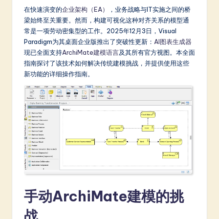
m
在快速演变的
企业架构（EA）
，业务战略与IT实施之间的桥
p
梁始终至关重要。然而，构建可视化这种对齐关系的模型通
常是一项劳动密集型的工作。2025年12月3日，Visual
li
Paradigm为其桌面企业版推出了突破性更新：
AI图表生成器
fi
现已全面支持
ArchiMate建模语言
及其所有官方视图。本全面
指南探讨了该技术如何解决传统建模挑战，并提供使用这些
e
新功能的详细操作指南。
d
C
hi
n
e
s
e
手动ArchiMate建模的挑
-
战
L