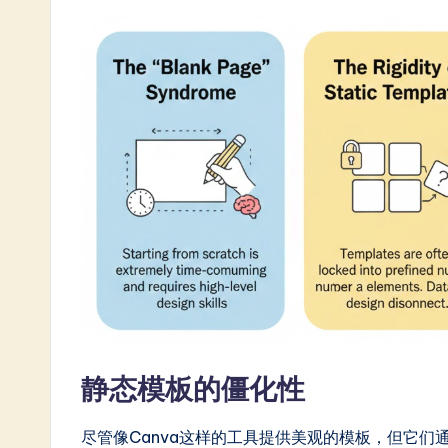
n
e
s
e
-
L
a
t
e
s
静态模板的僵化性
t
尽管像Canva这样的工具提供美观的模板，但它们