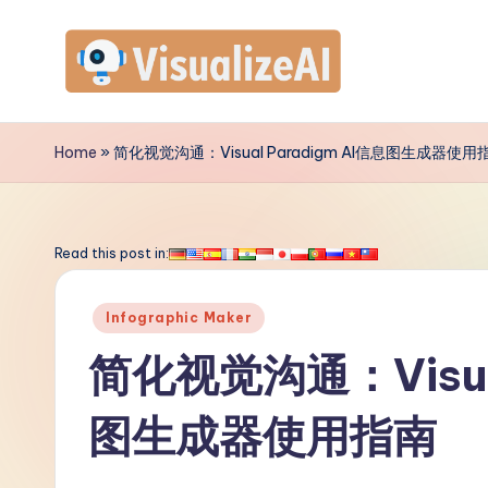
Skip
to
V
content
is
Home
»
简化视觉沟通：Visual Paradigm AI信息图生成器使用
u
a
Read this post in:
li
Posted
Infographic Maker
z
in
简化视觉沟通：Visual
e
图生成器使用指南
A
I