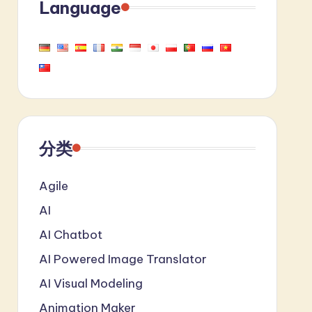
Language
分类
Agile
AI
AI Chatbot
AI Powered Image Translator
AI Visual Modeling
Animation Maker