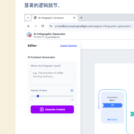
in
显著的逻辑脱节。
A
I
&
S
o
ft
w
a
r
e