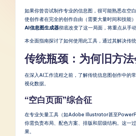
S
如果你曾尝试制作专业的信息图，很可能熟悉在空
使创作者在完全的创作自由（需要大量时间和技能
i
AI信息图生成器
彻底改变了这一局面，将重点从手动
m
本全面指南探讨了如何使用此工具，通过其解决传
p
传统瓶颈：为何旧方法
li
fi
在深入AI工作流程之前，了解传统信息图创作中的常
视化数据。
e
d
“空白页面”综合征
C
在专业矢量工具（如Adobe Illustrator甚至P
hi
你需负责布局、配色方案、排版和层级结构。这一
果。