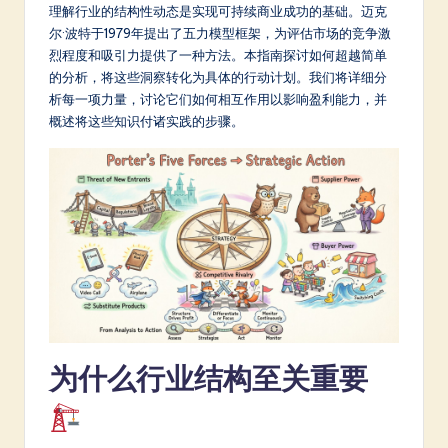
m
理解行业的结构性动态是实现可持续商业成功的基础。迈克
尔·波特于1979年提出了五力模型框架，为评估市场的竞争激
p
烈程度和吸引力提供了一种方法。本指南探讨如何超越简单
li
的分析，将这些洞察转化为具体的行动计划。我们将详细分
析每一项力量，讨论它们如何相互作用以影响盈利能力，并
fi
概述将这些知识付诸实践的步骤。
e
d
C
hi
n
e
s
为什么行业结构至关重要
e
-
L