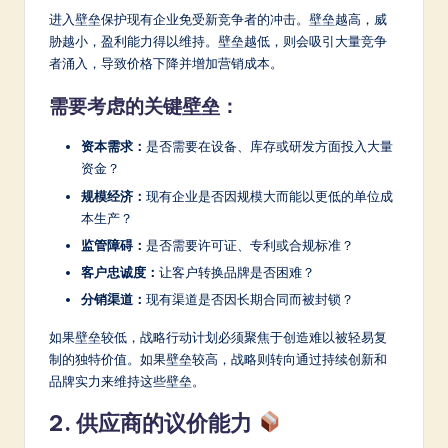
a
进入壁垒保护现有企业免受新竞争者的冲击。壁垒越高，威
r
胁越小，盈利能力得以维持。壁垒越低，则会吸引大量竞争
者涌入，导致价格下降并增加营销成本。
e
In
需要考虑的关键壁垒：
n
资本需求：
是否需要在设备、库存或研发方面投入大量
o
资金？
规模经济：
现有企业是否因规模大而能以更低的单位成
v
本生产？
a
监管障碍：
是否需要许可证、专利或合规标准？
ti
客户忠诚度：
让客户转换品牌是否困难？
分销渠道：
现有渠道是否因长期合同而被封锁？
o
n
如果壁垒较低，战略行动计划必须聚焦于创造难以被轻易复
制的独特价值。如果壁垒较高，战略则转向通过持续创新和
品牌实力来维持这些壁垒。
2. 供应商的议价能力