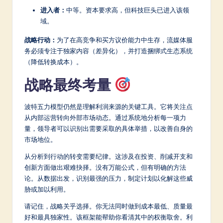
进入者：
中等。资本要求高，但科技巨头已进入该领
域。
战略行动：
为了在高竞争和买方议价能力中生存，流媒体服
务必须专注于独家内容（差异化），并打造捆绑式生态系统
（降低转换成本）。
战略最终考量
波特五力模型仍然是理解利润来源的关键工具。它将关注点
从内部运营转向外部市场动态。通过系统地分析每一项力
量，领导者可以识别出需要采取的具体举措，以改善自身的
市场地位。
从分析到行动的转变需要纪律。这涉及在投资、削减开支和
创新方面做出艰难抉择。没有万能公式，但有明确的方法
论。从数据出发，识别最强的压力，制定计划以化解这些威
胁或加以利用。
请记住，战略关乎选择。你无法同时做到成本最低、质量最
好和最具独家性。该框架能帮助你看清其中的权衡取舍。利