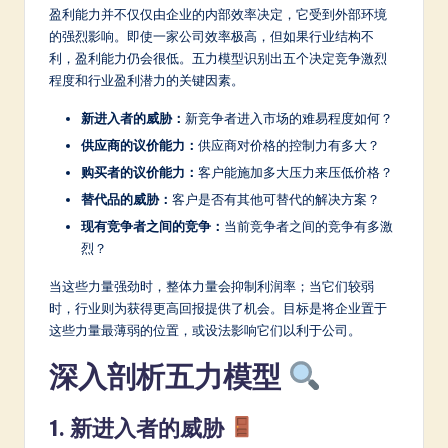
盈利能力并不仅仅由企业的内部效率决定，它受到外部环境
a
的强烈影响。即使一家公司效率极高，但如果行业结构不
t
利，盈利能力仍会很低。五力模型识别出五个决定竞争激烈
程度和行业盈利潜力的关键因素。
e
新进入者的威胁：
新竞争者进入市场的难易程度如何？
s
供应商的议价能力：
供应商对价格的控制力有多大？
t
购买者的议价能力：
客户能施加多大压力来压低价格？
in
替代品的威胁：
客户是否有其他可替代的解决方案？
A
现有竞争者之间的竞争：
当前竞争者之间的竞争有多激
烈？
I
&
当这些力量强劲时，整体力量会抑制利润率；当它们较弱
时，行业则为获得更高回报提供了机会。目标是将企业置于
S
这些力量最薄弱的位置，或设法影响它们以利于公司。
o
深入剖析五力模型
ft
w
1. 新进入者的威胁