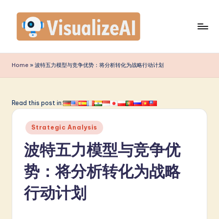
Skip
to
content
V
is
Home
»
波特五力模型与竞争优势：将分析转化为战略行动计划
u
a
Read this post in:
li
Posted
z
Strategic Analysis
in
e
波特五力模型与竞争优
A
势：将分析转化为战略
I
行动计划
S
i