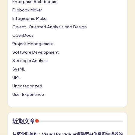
Enterprise Architecture
Flipbook Maker
Infographic Maker
Object-Oriented Analysis and Design
OpenDocs
Project Management
Software Development
Strategic Analysis
SysML
UML
Uncategorized
User Experience
近期文章
从概念到创作：Visual Paradigm增强型AI信息图生成器的