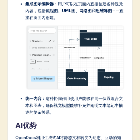
a
集成图示编辑器：
用户可以在页面内直接创建各种视觉
内容，包括
流程图、UML图、网络图和思维导图
——直
r
接在页面内创建。
e
In
n
o
v
a
ti
o
统一内容：
这种协同作用使用户能够在同一位置混合文
n
本和图表，确保视觉模型能够补充并阐明文本笔记中描
述的复杂关系。
AI优势
OpenDocs利用生成式AI将静态文档转变为动态、互动的知