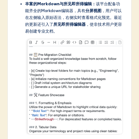
丰富的Markdown与所见即所得编辑：
该平台配备功
a
能齐全的Markdown编辑器，具有
分屏视图
，用户可以
t
在左侧输入原始语法，右侧实时查看格式化预览。最近
的更新还引入了
所见即所得编辑器
，使非技术用户更容
e
易创建专业文档。
s
t
in
A
I
&
S
o
ft
w