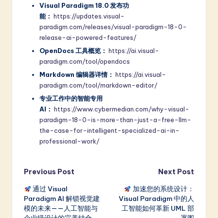
Visual Paradigm 18.0 发布功
能：
https://updates.visual-
paradigm.com/releases/visual-paradigm-18-0-
release-ai-powered-features/
OpenDocs 工具概览：
https://ai.visual-
paradigm.com/tool/opendocs
Markdown 编辑器详情：
https://ai.visual-
paradigm.com/tool/markdown-editor/
专业工作中的智能专用
AI：
https://www.cybermedian.com/why-visual-
paradigm-18-0-is-more-than-just-a-free-llm-
the-case-for-intelligent-specialized-ai-in-
professional-work/
Post
Previous Post
Next Post
通过 Visual
加速您的系统设计：
navigation
Paradigm AI 解锁视觉建
Visual Paradigm 中的人
模的未来——人工智能与
工智能如何革新 UML 部