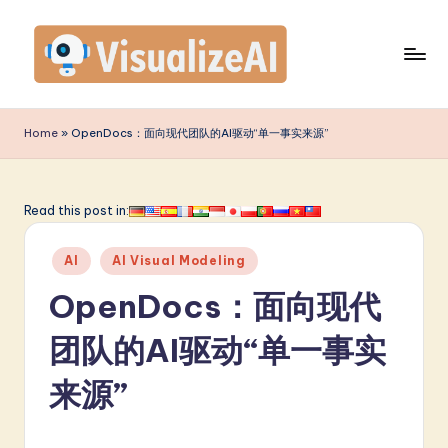
Skip
to
content
V
is
Home
»
OpenDocs：面向现代团队的AI驱动“单一事实来源”
u
a
Read this post in:
li
Posted
z
AI
AI Visual Modeling
in
e
OpenDocs：面向现代
A
团队的AI驱动“单一事实
I
来源”
S
i