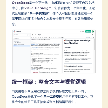
m
OpenDocs
是一个下一代、由AI驱动的知识管理平台和文档
中心，由
Visual Paradigm
。它旨在作为一个集中化、互动
p
式且智能的
“单一事实来源”，
使个人和团队能够通过在一个
li
基于网络的环境中结合文本和专业视觉元素，有效地组织信
息。
fi
e
d
C
hi
n
e
统一框架：整合文本与视觉逻辑
s
e
与需要在不同应用程序之间切换的标准文档工具不同，
OpenDocs提供了一个
单一工作空间
用于所有项目工作。它
-
将专业的绘图工具直接集成到文档编辑环境中。
L