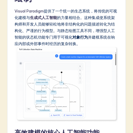
a
Visual Paradigm
提供了一个统一的生态系统，将传统的可视
t
化建模与
生成式人工智能
的力量相结合。这种集成使系统架
构师和开发人员能够轻松地将非结构化的问題描述转化为结
e
构化、严谨的行为模型。与静态绘图工具不同，增强型人工
s
智能的状态机功能专门用于可视化
对象行为
并建模系统在响
应内部或外部事件时经历的复杂转换。
t
in
A
I
&
S
o
ft
w
高效建模的核心人工智能功能