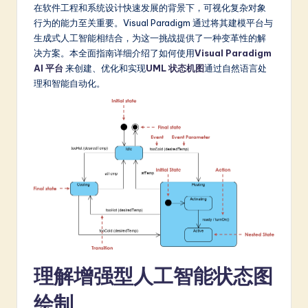
m
在软件工程和系统设计快速发展的背景下，可视化复杂对象
行为的能力至关重要。Visual Paradigm 通过将其建模平台与
p
生成式人工智能相结合，为这一挑战提供了一种变革性的解
li
决方案。本全面指南详细介绍了如何使用
Visual Paradigm
AI 平台
来创建、优化和实现
UML
状态机图
通过自然语言处
fi
理和智能自动化。
e
d
C
hi
n
e
s
e
理解增强型人工智能状态图
-
绘制
L