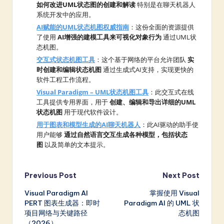
如何改进UML状态图的创建和解读
特别是在聊天机器人
系统开发中的应用。
AI赋能的UML状态机图权威指南
：这份全面的资源提供
了使用
AI增强的建模工具来可视化对象行为
通过UML状
态机图。
交互式状态机图工具
：这个基于网络的平台允许团队
实
时创建和编辑状态机图
通过生成式AI支持，实现更快的
软件工程工作流程。
Visual Paradigm – UML状态机图工具
：此交互式在线
工具提供专用界面，用于
创建、编辑和导出详细的UML
状态机图
用于现代软件设计。
用于图表和模型生成的AI聊天机器人
：此AI驱动的助手使
用户能够
通过自然语言交互生成各种模型，包括状态
图
以及简单的文本提示。
Post
Previous Post
Next Post
Visual Paradigm AI
掌握使用 Visual
navigation
PERT 图表生成器：即时
Paradigm AI 的 UML 状
项目网络与关键路径
态机图
（2026）