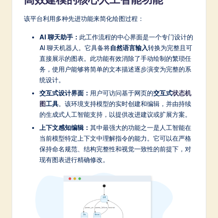
a
r
该平台利用多种先进功能来简化绘图过程：
e
AI 聊天助手：
此工作流程的中心界面是一个专门设计的
AI 聊天机器人。它具备将
自然语言输入
转换为完整且可
In
直接展示的图表。此功能有效消除了手动绘制的繁琐任
n
务，使用户能够将简单的文本描述逐步演变为完整的系
统设计。
o
交互式设计界面：
用户可访问基于网页的
交互式
状态机
v
图
工具
。该环境支持模型的实时创建和编辑，并由持续
a
的生成式人工智能支持，以提供改进建议或扩展方案。
上下文感知编辑：
其中最强大的功能之一是人工智能在
ti
当前模型特定上下文中理解指令的能力。它可以在严格
o
保持命名规范、结构完整性和视觉一致性的前提下，对
现有图表进行精确修改。
n