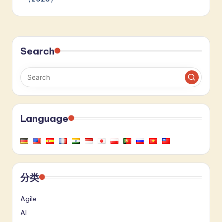
Search
Language
分类
Agile
AI