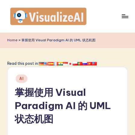
Skip
to
content
V
is
Home
»
掌握使用 Visual Paradigm AI 的 UML 状态机图
u
a
Read this post in:
li
Posted
z
AI
in
e
掌握使用 Visual
A
Paradigm AI 的 UML
I
状态机图
S
i