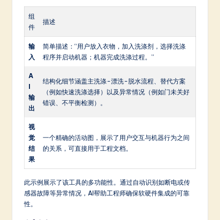
组
描述
件
输
简单描述：“用户放入衣物，加入洗涤剂，选择洗涤
入
程序并启动机器；机器完成洗涤过程。”
A
结构化细节涵盖主洗涤-漂洗-脱水流程、替代方案
I
（例如快速洗涤选择）以及异常情况（例如门未关好
输
错误、不平衡检测）。
出
视
觉
一个精确的活动图，展示了用户交互与机器行为之间
结
的关系，可直接用于工程文档。
果
此示例展示了该工具的多功能性。通过自动识别如断电或传
感器故障等异常情况，AI帮助工程师确保软硬件集成的可靠
性。