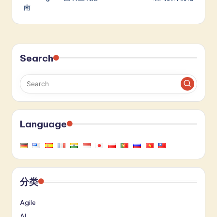
南
Search
Language
分类
Agile
AI