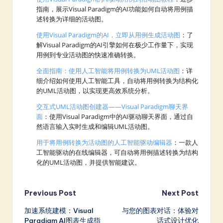
指南，展示Visual Paradigm的AI功能如何自动将用例描
述转换为详细的活动图。
使用Visual Paradigm的AI，立即从用例生成活动图
：了
解Visual Paradigm的AI引擎如何在极少工作量下，实现
用例到专业活动图的快速准确转换。
全面指南：使用人工智能将用例转换为UML活动图
：详
细介绍如何使用人工智能工具，自动将用例转换为结构化
的UML活动图，以实现更高效系统分析。
交互式UML活动图创建器——Visual Paradigm聊天界
面
：使用Visual Paradigm中的AI驱动聊天界面，通过自
然语言输入实时生成和编辑UML活动图。
用于将用例转换为活动图的人工智能驱动编辑器
：一款人
工智能驱动的在线编辑器，可自动将用例描述转换为结构
化的UML活动图，并提供智能建议。
Post
Previous Post
Next Post
加速系统建模：Visual
与您的图表对话：体验对
navigation
Paradigm AI图表生成指
话式设计优化