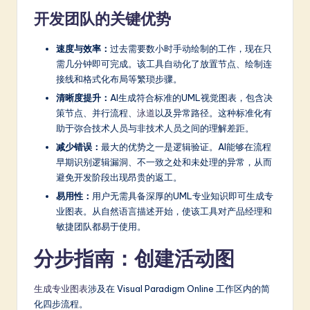
a
开发团队的关键优势
r
e
速度与效率：
过去需要数小时手动绘制的工作，现在只
需几分钟即可完成。该工具自动化了放置节点、绘制连
In
接线和格式化布局等繁琐步骤。
n
清晰度提升：
AI生成符合标准的UML视觉图表，包含决
策节点、并行流程、
泳道
以及异常路径。这种标准化有
o
助于弥合技术人员与非技术人员之间的理解差距。
v
减少错误：
最大的优势之一是逻辑验证。AI能够在流程
a
早期识别逻辑漏洞、不一致之处和未处理的异常，从而
避免开发阶段出现昂贵的返工。
ti
易用性：
用户无需具备深厚的UML专业知识即可生成专
o
业图表。从自然语言描述开始，使该工具对产品经理和
敏捷团队都易于使用。
n
分步指南：创建活动图
生成专业图表
涉及在 Visual Paradigm Online 工作区内的简
化四步流程。