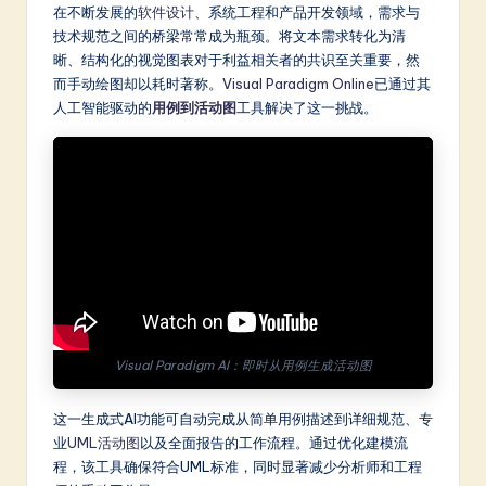
m
在不断发展的
软件设计
、系统工程和产品开发领域，需求与
技术规范之间的桥梁常常成为瓶颈。将文本需求转化为清
p
晰、结构化的视觉图表对于利益相关者的共识至关重要，然
li
而手动绘图却以耗时著称。
Visual Paradigm Online
已通过其
人工智能驱动的
用例到活动图
工具解决了这一挑战。
fi
e
d
C
hi
n
e
Visual Paradigm AI：即时从用例生成活动图
s
e
这一生成式AI功能可自动完成从简单用例描述到详细规范、专
-
业
UML活动图
以及全面报告的工作流程。通过优化建模流
程，该工具确保符合UML标准，同时显著减少分析师和工程
L