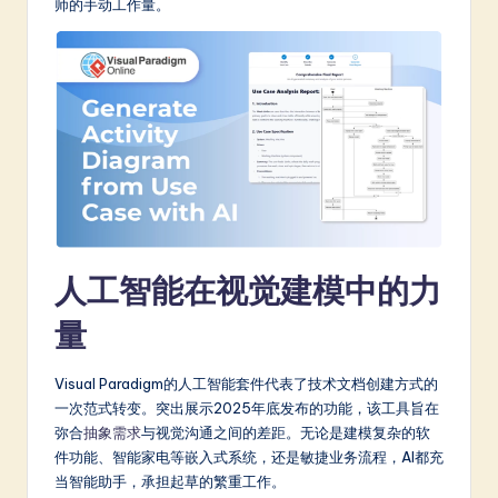
师的手动工作量。
a
t
e
s
t
in
A
人工智能在视觉建模中的力
I
&
量
S
Visual Paradigm的人工智能套件代表了技术文档创建方式的
o
一次范式转变。突出展示2025年底发布的功能，该工具旨在
ft
弥合
抽象需求
与视觉沟通之间的差距。无论是建模复杂的软
件功能、智能家电等嵌入式系统，还是敏捷业务流程，AI都充
w
当智能助手，承担起草的繁重工作。