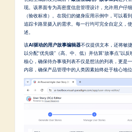
in
现。该界面专为高密度信息管理设计，允许用户仔细审
（验收标准）。在我们的健身应用示例中，可以看到A
A
追踪卡路里摄入的需求。每一行均可完全自定义，
I
述。
&
该
AI驱动的用户故事编辑器
不仅提供文本，还将敏
以分配“优先级”（高、中、低）并估算“故事点”以
S
核心，确保待办事项列表不仅是想法的列表，更是
o
内容，确保产品管理中的人类因素始终处于核心地位
ft
w
a
r
e