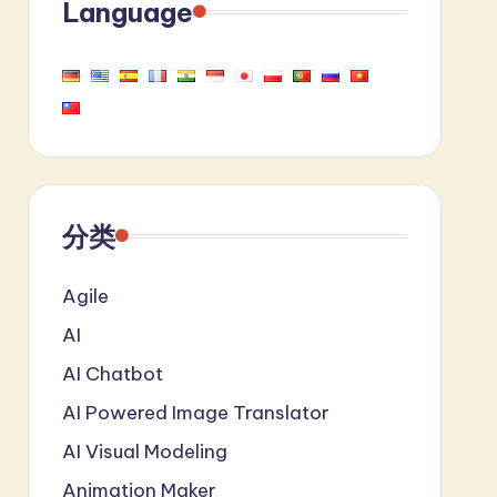
Language
分类
Agile
AI
AI Chatbot
AI Powered Image Translator
AI Visual Modeling
Animation Maker