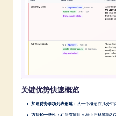
In
n
o
v
a
ti
o
n
关键优势快速概览
加速待办事项列表创建：
从一个概念在几分钟
方法论一致性：
在所有项目文档中严格遵循3