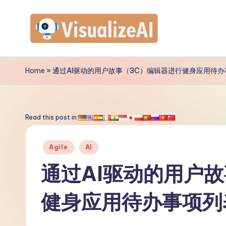
Skip
to
V
content
is
Home
»
通过AI驱动的用户故事（3C）编辑器进行健身应用待
u
a
Read this post in:
li
Posted
Agile
AI
z
in
通过AI驱动的用户
e
健身应用待办事项列
A
I