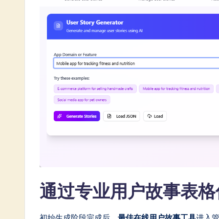
n
e
s
e
-
L
a
t
e
s
通过专业用户故事表格
t
初始生成阶段完成后，
最佳在线用户故事工具
进入管