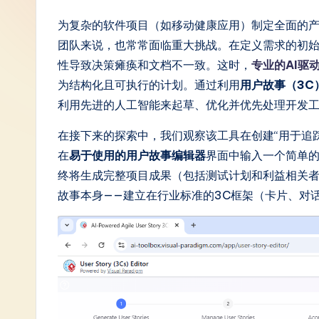
S
为复杂的软件项目（如移动健康应用）制定全面的
团队来说，也常常面临重大挑战。在定义需求的初始
i
性导致决策瘫痪和文档不一致。这时，
专业的AI驱
m
为结构化且可执行的计划。通过利用
用户故事（3C
利用先进的人工智能来起草、优化并优先处理开发
p
在接下来的探索中，我们观察该工具在创建“用于追
li
在
易于使用的用户故事编辑器
界面中输入一个简单
fi
终将生成完整项目成果（包括测试计划和利益相关者
故事本身——建立在行业标准的3C框架（卡片、对
e
d
C
hi